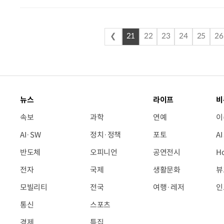
투자가 공동으로 100% 출자해 조
문성을 갖춘 BNK벤처투자가 담당한
❮
21
22
23
24
25
26
뉴스
라이프
비
속보
과학
연예
이
AI·SW
정치·정책
포토
A
반도체
오피니언
공연전시
H
전자
국제
생활문화
뷰
모빌리티
전국
여행·레저
인
통신
스포츠
경제
특집