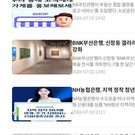
KB국민은행이 부동산 종합 플랫폼 
광고 서비스'를 도입했다. 소상공
는 구상이다. 이 서비스는 KB국민
2026-07-02 13:42
내 홍보 배너를 통해 신청할 수 있
회하는 화면에 광고가 노출된다. 
BNK부산은행, 신창동 갤러
강화
BNK부산은행이 신창동 'BNK부
예술 전시를 개최한다. 7월 한 달간
3개의 전시를 차례대로 선보인다. 오는
2026-07-02 13:40
연, 우주를 관통하는 보이지 않는 
어 13일부터 22일까지는 한국화의
NH농협은행, 지역 정착 청년
NH농협은행이 수도권을 떠나 지역
형 신용대출 상품 'NH청년 지역리
지원 목적의 NH청년 지역리턴대출
2026-07-02 10:11
최대 100만원을 한도대출(마이너스
NH청년 지역리턴 동행대출은 최대 