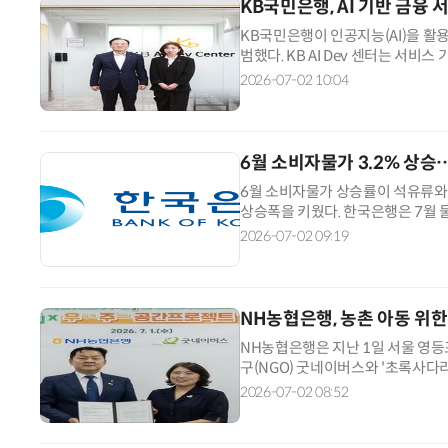
KB국민은행, AI 기반 금융 서
KB국민은행이 인공지능(AI)을 활용해
범했다. KB AI Dev 센터는 서비
발 체계를 구축했다. 연구개발망을 
2026-07-02 10:04
시간 AI 검증, 글로벌 최신 기술 적
션인 '클로드 코드(Claude Code)'
6월 소비자물가 3.2% 상승
6월 소비자물가 상승률이 석유류와
상승폭을 키웠다. 한국은행은 7월
6월보다 다소 낮아질 것으로 전망했
2026-07-02 09:19
주재로 '물가 상황 점검회의'를 개
물가 상승률은 전월(3.1%) 대비 0.
NH농협은행, 농촌 아동 위한
NH농협은행은 지난 1일 서울 영
구(NGO) 굿네이버스와 '초록사
을 전달했다. 이 프로젝트는 문화·
2026-07-02 08:52
놀이 및 체험 공간으로 재조성하는 
취지다. 농협은행은 지난 2024년 강