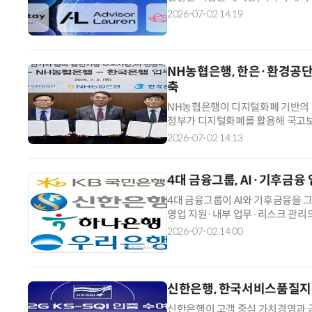
류(소상공인 매출채권 유동화 플랫폼
2026-07-02 14:19
로렌(거대언어모델 기반 금융 인텔리
사다. 피노베이션 챌린지는 서울시
NH농협은행, 한은·환경공단
축
NH농협은행이 디지털화폐 기반의 
정부가 디지털화폐를 활용해 국고보
전담한다. NH농협은행은 2일 한국
2026-07-02 14:13
설 보조사업' 추진을 위한 업무협약
를 구축해 보조금 결제와 정산의 신
4대 금융그룹, AI·기후금
4대 금융그룹이 AI와 기후금융을 
영업 지원·내부 업무·리스크 관리
사 기준으로 적용되기 시작했다. 금
2026-07-02 14:00
계로 진입했다는 평가가 나온다. 
경영보고서를 분석한 결과, 4대 금
신한은행, 한국서비스품질지수
신한은행이 고객 중심 가치경영과 