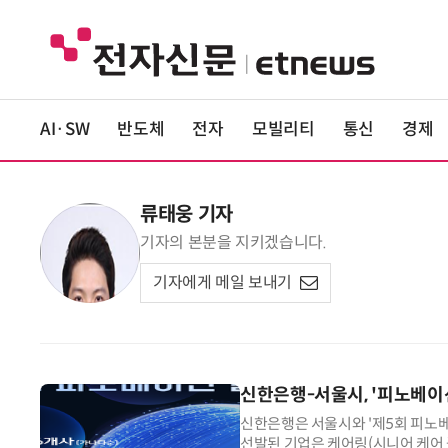
AI·SW
반도체
전자
모빌리티
통신
경제
류태웅 기자
기자의 본분을 지키겠습니다.
기자에게 메일 보내기
신한은행-서울시, '피노베이
신한은행은 서울시와 '제5회 피노베
선발된 기업은 케어링(시니어 케어 