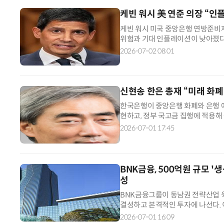
케빈 워시 美 연준 의장 “
케빈 워시 미국 중앙은행 연방준비제
위험과 기대 인플레이션이 낮아졌다
에 비대해진 대차대조표를 점진적으
2026-07-02 08:01
일(현지시간) 유럽중앙은행(ECB)
에서 미국과 이란의 휴전 모드 돌입
신현송 한은 총재 “미래 화폐
한국은행이 중앙은행 화폐와 은행 
현하고, 정부 국고금 집행에 적용해
포르투갈 신트라에서 열린 유럽중앙은
2026-07-01 17:45
를 담은 논문을 발표했다. 신 총재
점을 고려할 때, 한국의 디지털 화
BNK금융, 500억원 규모 '
성
BNK금융그룹이 동남권 전략산업 육
결성하고 본격적인 투자에 나선다.
기업을 육성하는 마중물 역할을 맡는다
2026-07-01 16:09