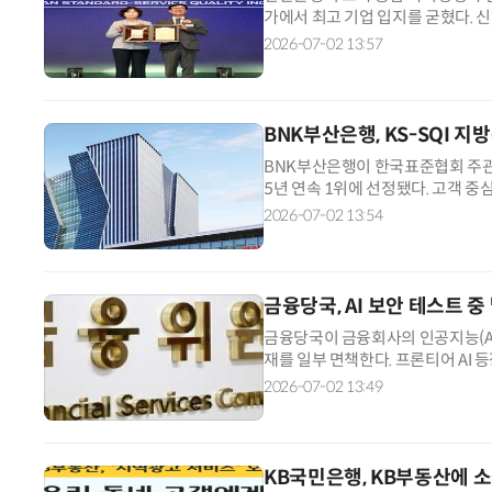
가에서 최고 기업 입지를 굳혔다. 
품질지수(KS-SQI)'에서 은행부문
2026-07-02 13:57
했다. 신한은행은 상품과 서비스 전
속한 점에서 높은 평가를 받았다. 
BNK부산은행, KS-SQI 지
BNK부산은행이 한국표준협회 주관 
5년 연속 1위에 선정됐다. 고객 
해서 추진해 온 성과를 인정받은 결
2026-07-02 13:54
와 동반 성장하는 금융을 실천해 높
하고 있다. 부산은행은 올해 총 2조3
금융당국, AI 보안 테스트 
금융당국이 금융회사의 인공지능(A
재를 일부 면책한다. 프론티어 AI
을 유도하겠다는 취지다. 금융위원
2026-07-02 13:49
발생 전산장애 면책 조치'를 의결하고
을 2일 배포했다. 이번 조치로 금
KB국민은행, KB부동산에 소