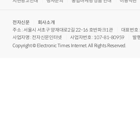
지면광고안내
행사문의
통합마케팅 상품 안내
이용약관
전자신문
회사소개
주소 : 서울시 서초구 양재대로2길 22-16 호반파크1관
대표번호 : 
사업자명 : 전자신문인터넷
사업자번호 : 107-81-80959
발행
Copyright © Electronic Times Internet. All Rights Reserved.