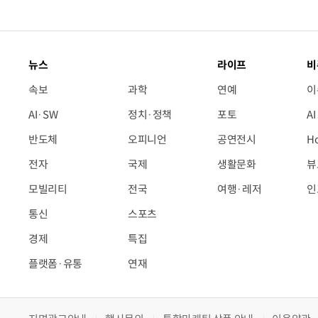
뉴스
라이프
비
속보
과학
연예
이
AI·SW
정치·정책
포토
A
반도체
오피니언
공연전시
H
전자
국제
생활문화
뷰
모빌리티
전국
여행·레저
인
통신
스포츠
경제
특집
플랫폼·유통
연재