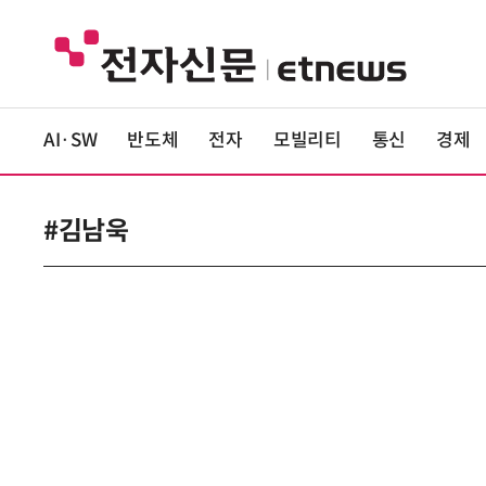
AI·SW
반도체
전자
모빌리티
통신
경제
#김남욱