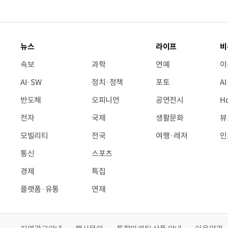
뉴스
라이프
비
속보
과학
연예
이
AI·SW
정치·정책
포토
A
반도체
오피니언
공연전시
H
전자
국제
생활문화
뷰
모빌리티
전국
여행·레저
인
통신
스포츠
경제
특집
플랫폼·유통
연재