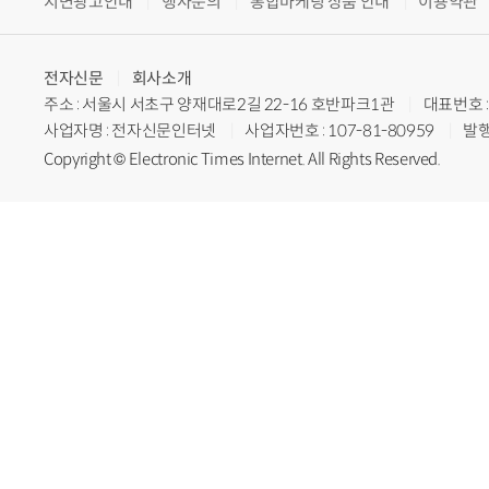
지면광고안내
행사문의
통합마케팅 상품 안내
이용약관
전자신문
회사소개
주소 : 서울시 서초구 양재대로2길 22-16 호반파크1관
대표번호 : 
사업자명 : 전자신문인터넷
사업자번호 : 107-81-80959
발행
Copyright © Electronic Times Internet. All Rights Reserved.