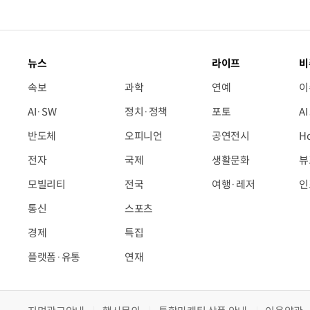
뉴스
라이프
비
속보
과학
연예
이
AI·SW
정치·정책
포토
A
반도체
오피니언
공연전시
H
전자
국제
생활문화
뷰
모빌리티
전국
여행·레저
인
통신
스포츠
경제
특집
플랫폼·유통
연재