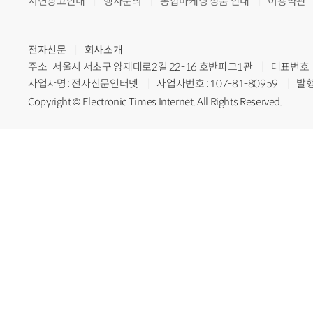
지면광고안내
행사문의
통합마케팅 상품 안내
이용약관
전자신문
회사소개
주소 : 서울시 서초구 양재대로2길 22-16 호반파크1관
대표번호 : 
사업자명 : 전자신문인터넷
사업자번호 : 107-81-80959
발행
Copyright © Electronic Times Internet. All Rights Reserved.