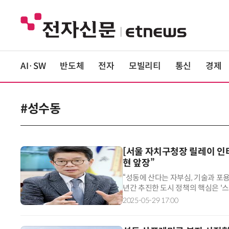
AI·SW
반도체
전자
모빌리티
통신
경제
#성수동
[서울 자치구청장 릴레이 인
현 앞장”
“성동에 산다는 자부심, 기술과 포
년간 추진한 도시 정책의 핵심은 '
않고, 누구나 배제되지 않도록 포용
2025-05-29 17:00