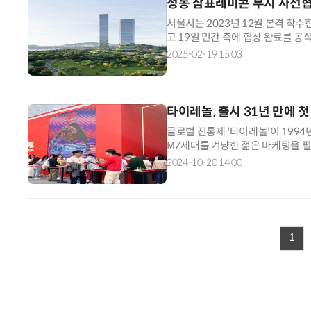
성동 삼표레미콘 부지 사전협
서울시는 2023년 12월 본격 착
고 19일 민간 측에 협상 완료를 
연면적 44만7913㎡ 규모의 업무
2025-02-19 15:03
타이레놀, 출시 31년 만에
글로벌 진통제 '타이레놀'이 1994
MZ세대를 겨냥한 젊은 마케팅을 
판매 유한회사(켄뷰)가 제일기획과 
2024-10-20 14:00
1