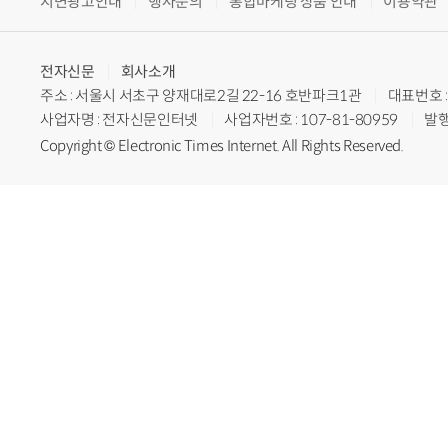
지면광고안내
행사문의
통합마케팅 상품 안내
이용약관
전자신문
회사소개
주소 : 서울시 서초구 양재대로2길 22-16 호반파크1관
대표번호 : 
사업자명 : 전자신문인터넷
사업자번호 : 107-81-80959
발행
Copyright © Electronic Times Internet. All Rights Reserved.