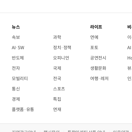
뉴스
라이프
비
속보
과학
연예
이
AI·SW
정치·정책
포토
A
반도체
오피니언
공연전시
H
전자
국제
생활문화
뷰
모빌리티
전국
여행·레저
인
통신
스포츠
경제
특집
플랫폼·유통
연재