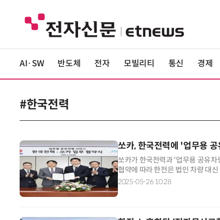
AI·SW
반도체
전자
모빌리티
통신
경제
#한국전력
쏘카, 한국전력에 '업무용 공
쏘카가 한국전력과 '업무용 공유차량
협약에 따라 한전은 법인 차량 대신 
전 임직원은 쏘카 법인 전용 상품 '
2025-05-26 10:28