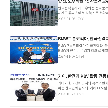
한전, 노후화된 '전자문서교
한국전력공사가 노후화된 전자문서교
체계도 유닉스에서 리눅스로 전환하는
면, 한전은 전자문서 처리량은 늘
2025-01-05 17:00
겪고
BMW그룹코리아, 한국전력과 
BMW그룹코리아가 한국전력과 '플러그
BMW와 한전이 수입차 최초로 개발한
블을 연결하면 자동으로 차량 정보를
2024-11-07 14:34
기아, 한전과 PBV 활용 전
기아가 한국전력공사와 목적기반차량
아는 한국전력공사와 '기아 PBV 활
결했다고 24일 밝혔다. 협약은 '차량 
2024-10-24 09:31