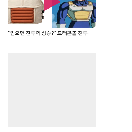
 순간
“입으면 전투력 상승?” 드래곤볼 전투복 닮은 중량조끼