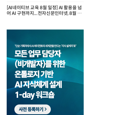
[AI네이티브 교육 8월 일정] AI 활용을 넘
어 AI 구현까지...전자신문인터넷, 8월 실
전 교육·워크숍 개최 발행일 : 2026-07-
23 10:46