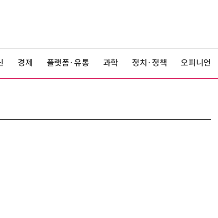
신
경제
플랫폼·유통
과학
정치·정책
오피니언