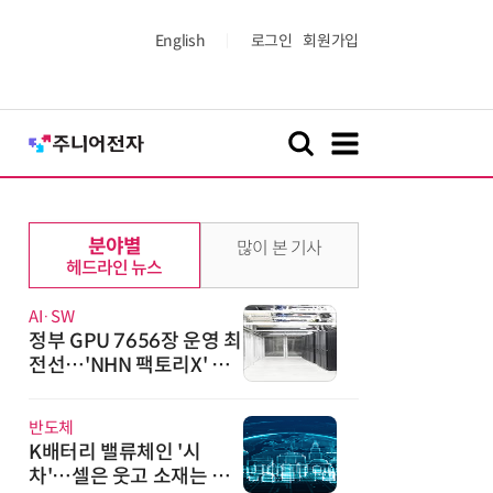
English
로그인
회원가입
분야별
많이 본 기사
헤드라인 뉴스
AI·SW
정부 GPU 7656장 운영 최
전선…'NHN 팩토리X' 가
보니
반도체
K배터리 밸류체인 '시
차'…셀은 웃고 소재는 아