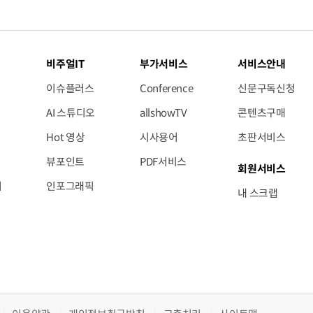
비주얼IT
부가서비스
서비스안내
이슈플러스
Conference
신문구독신청
AI 스튜디오
allshowTV
콘텐츠구매
Hot 영상
시사용어
초판서비스
뷰포인트
PDF서비스
회원서비스
저
인포그래픽
내 스크랩