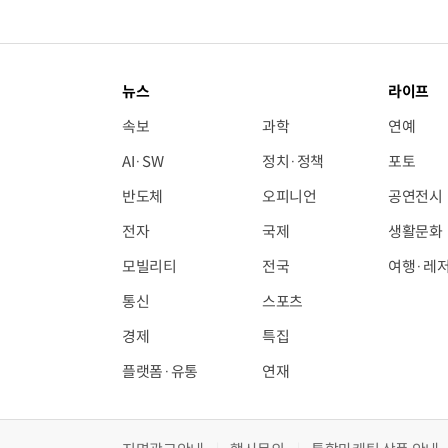
뉴스
라이프
속보
과학
연예
AI·SW
정치·정책
포토
반도체
오피니언
공연전시
전자
국제
생활문화
모빌리티
전국
여행·레
통신
스포츠
경제
특집
플랫폼·유통
연재