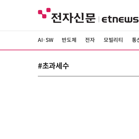
AI·SW
반도체
전자
모빌리티
통
#초과세수