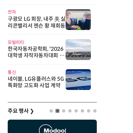
직
전자
구광모 LG 회장, 내주 美 실
리콘밸리서 젠슨 황 재회동
모빌리티
한국자동차공학회, '2026
대학생 자작자동차대회 포
뮬러 부문' 개최
통신
네이블, LG유플러스와 5G
특화망 고도화 사업 계약
주요 행사
❯