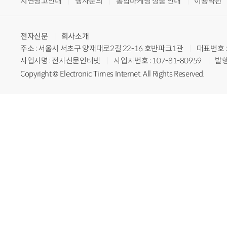
지면광고안내
행사문의
통합마케팅 상품 안내
이용약관
전자신문
회사소개
주소 : 서울시 서초구 양재대로2길 22-16 호반파크1관
대표번호 : 
사업자명 : 전자신문인터넷
사업자번호 : 107-81-80959
발행
Copyright © Electronic Times Internet. All Rights Reserved.