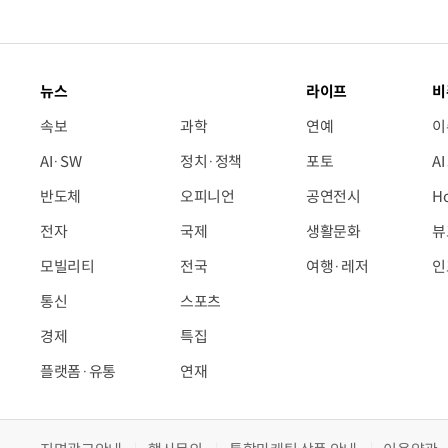
뉴스
라이프
비
속보
과학
연예
이
AI·SW
정치·정책
포토
A
반도체
오피니언
공연전시
H
전자
국제
생활문화
뷰
모빌리티
전국
여행·레저
인
통신
스포츠
경제
특집
플랫폼·유통
연재