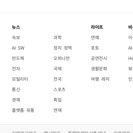
뉴스
라이프
비
속보
과학
연예
이
AI·SW
정치·정책
포토
A
반도체
오피니언
공연전시
H
전자
국제
생활문화
뷰
모빌리티
전국
여행·레저
인
통신
스포츠
경제
특집
플랫폼·유통
연재