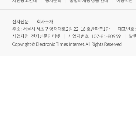
지면광고안내
행사문의
통합마케팅 상품 안내
이용약관
전자신문
회사소개
주소 : 서울시 서초구 양재대로2길 22-16 호반파크1관
대표번호 : 
사업자명 : 전자신문인터넷
사업자번호 : 107-81-80959
발행
Copyright © Electronic Times Internet. All Rights Reserved.