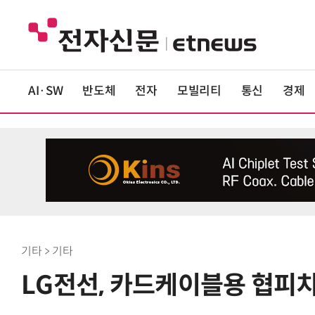
AI·SW
반도체
전자
모빌리티
통신
경제
기타 > 기타
LG전선, 카드케이블용 협피치