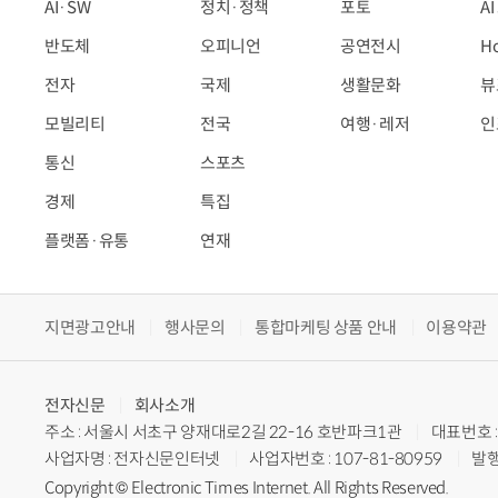
AI·SW
정치·정책
포토
A
반도체
오피니언
공연전시
H
전자
국제
생활문화
뷰
모빌리티
전국
여행·레저
인
통신
스포츠
경제
특집
플랫폼·유통
연재
지면광고안내
행사문의
통합마케팅 상품 안내
이용약관
전자신문
회사소개
주소 : 서울시 서초구 양재대로2길 22-16 호반파크1관
대표번호 : 
사업자명 : 전자신문인터넷
사업자번호 : 107-81-80959
발행
Copyright © Electronic Times Internet. All Rights Reserved.