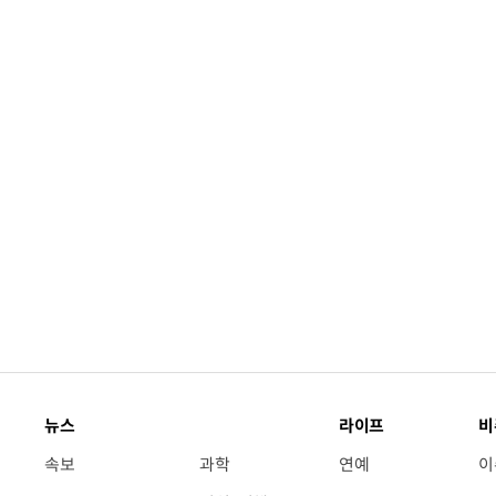
뉴스
라이프
비
속보
과학
연예
이