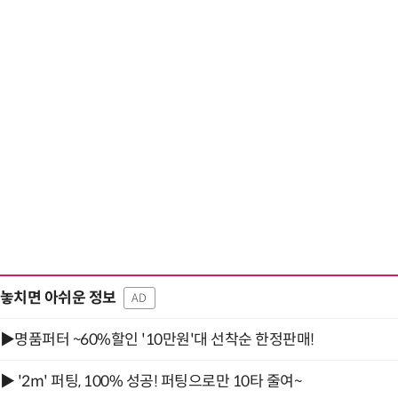
놓치면 아쉬운 정보
AD
▶명품퍼터 ~60%할인 '10만원'대 선착순 한정판매!
▶ '2m' 퍼팅, 100% 성공! 퍼팅으로만 10타 줄여~