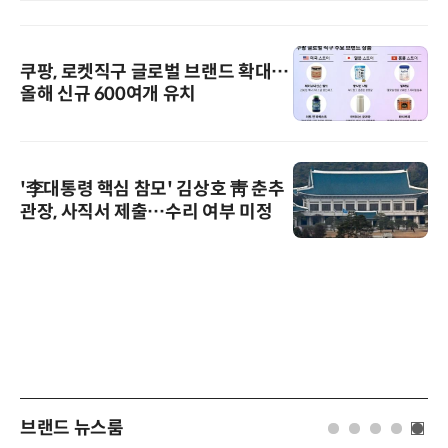
쿠팡, 로켓직구 글로벌 브랜드 확대…
올해 신규 600여개 유치
'李대통령 핵심 참모' 김상호 靑 춘추
관장, 사직서 제출…수리 여부 미정
브랜드 뉴스룸