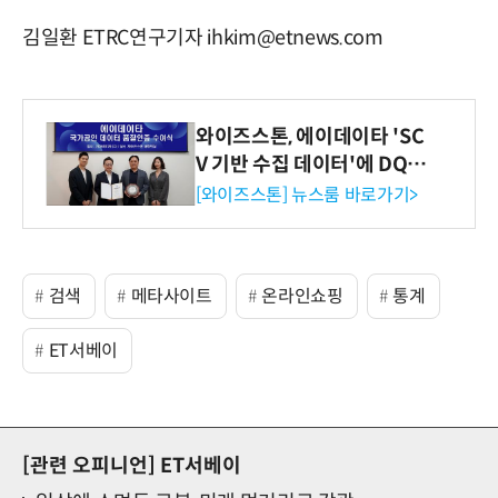
김일환 ETRC연구기자 ihkim@etnews.com
와이즈스톤, 에이데이타 'SC
V 기반 수집 데이터'에 DQ인
증 최고 등급 수여
[와이즈스톤] 뉴스룸 바로가기>
검색
메타사이트
온라인쇼핑
통계
ET서베이
[관련 오피니언]
ET서베이