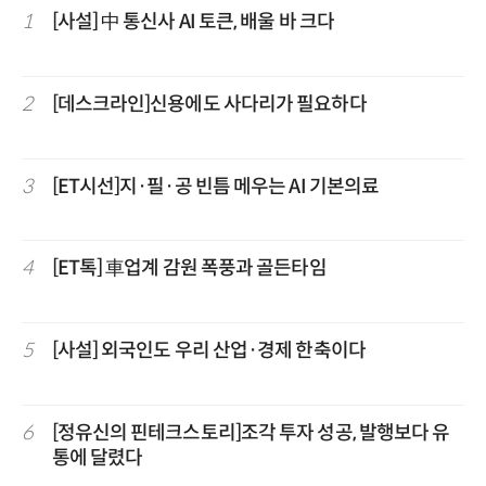
1
[사설] 中 통신사 AI 토큰, 배울 바 크다
2
[데스크라인]신용에도 사다리가 필요하다
3
[ET시선]지·필·공 빈틈 메우는 AI 기본의료
4
[ET톡] 車업계 감원 폭풍과 골든타임
5
[사설] 외국인도 우리 산업·경제 한축이다
6
[정유신의 핀테크스토리]조각 투자 성공, 발행보다 유
통에 달렸다