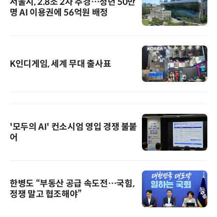
서울시, 2.8조 2차 추경…청년 50만
명 AI 이용권에 56억원 배정
K인디게임, 세계 무대 출사표
'모두의 AI' 컨소시엄 영입 경쟁 불붙
어
한병도 “부동산 공급 속도전…국힘,
정쟁 말고 협조해야”