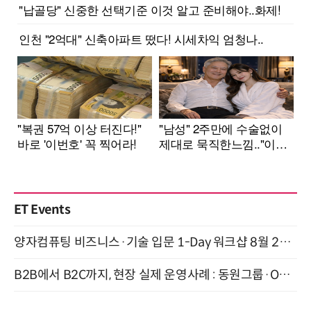
ET Events
양자컴퓨팅 비즈니스·기술 입문 1-Day 워크샵 8월 28일 개최
B2B에서 B2C까지, 현장 실제 운영사례 : 동원그룹·OCI·다이닝브랜즈그룹·당근 (8/27)