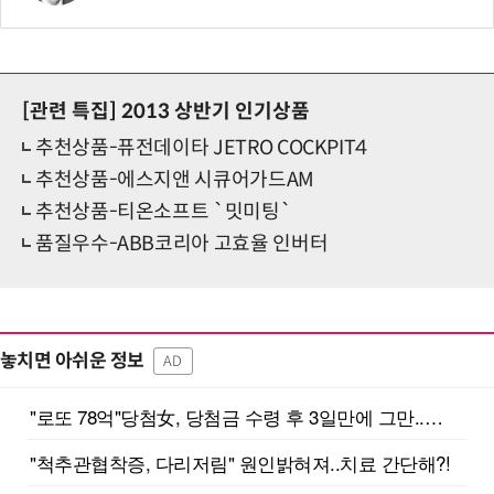
[관련 특집]
2013 상반기 인기상품
추천상품-퓨전데이타 JETRO COCKPIT4
추천상품-에스지앤 시큐어가드AM
추천상품-티온소프트 `밋미팅`
품질우수-ABB코리아 고효율 인버터
놓치면 아쉬운 정보
AD