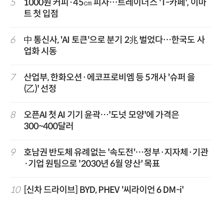
5
1000원 커피·45㎝ 피자…트레이더스 'T-카페', 이마
트 첫 입점
6
中 통신사, 'AI 토큰'으로 분기 2兆 벌었다…한국도 사
업화 시동
7
산업부, 한화오션·에코프로비엠 등 5개사 '슈퍼 을
(乙)' 선정
8
오픈AI 첫 AI 기기 윤곽…'도넛 모양'에 가격은
300~400달러
9
호남권 반도체 유례없는 '속도전'…정부·지자체·기관
·기업 원팀으로 '2030년 6월 양산' 목표
10
[신차 드라이브] BYD, PHEV '씨라이언 6 DM-i'