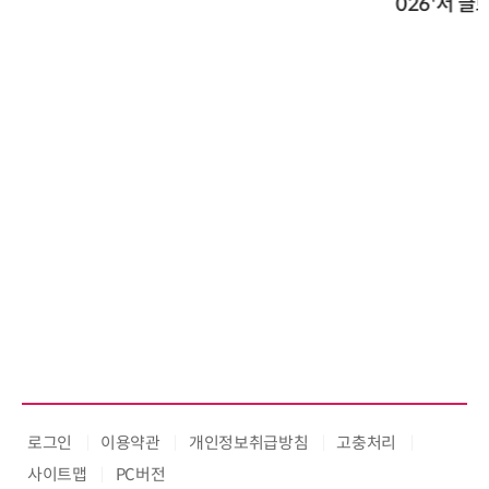
026'서 글로벌 빅파마와의 비즈니
스 미팅 지원…K-바이오 해외 진출
교두보 확보
로그인
이용약관
개인정보취급방침
고충처리
사이트맵
PC버전