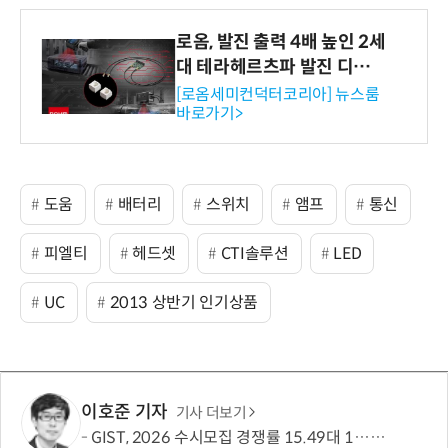
로옴, 발진 출력 4배 높인 2세
대 테라헤르츠파 발진 디바이
스 개발
[로옴세미컨덕터코리아] 뉴스룸
바로가기>
도움
배터리
스위치
앰프
통신
피엘티
헤드셋
CTI솔루션
LED
UC
2013 상반기 인기상품
이호준 기자
기사 더보기
GIST, 2026 수시모집 경쟁률 15.49대 1…최근 5년간 지원자 62% ↑