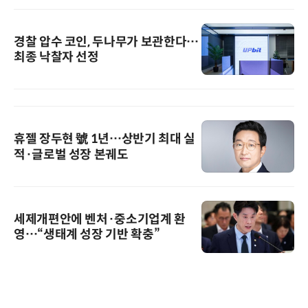
경찰 압수 코인, 두나무가 보관한다…
최종 낙찰자 선정
휴젤 장두현 號 1년…상반기 최대 실
적·글로벌 성장 본궤도
세제개편안에 벤처·중소기업계 환
영…“생태계 성장 기반 확충”