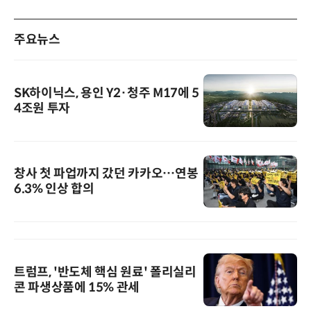
주요뉴스
SK하이닉스, 용인 Y2·청주 M17에 5
4조원 투자
창사 첫 파업까지 갔던 카카오…연봉
6.3% 인상 합의
트럼프, '반도체 핵심 원료' 폴리실리
콘 파생상품에 15% 관세