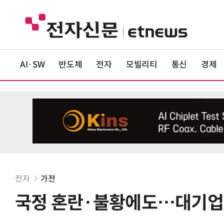
AI·SW
반도체
전자
모빌리티
통신
경제
전자
가전
국정 혼란·불황에도…대기업 