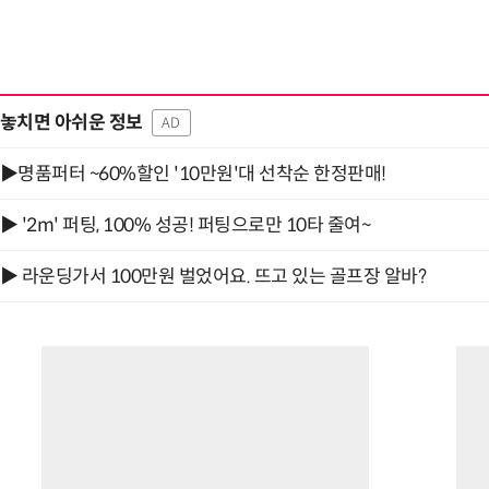
놓치면 아쉬운 정보
AD
▶명품퍼터 ~60%할인 '10만원'대 선착순 한정판매!
▶ '2m' 퍼팅, 100% 성공! 퍼팅으로만 10타 줄여~
▶ 라운딩가서 100만원 벌었어요. 뜨고 있는 골프장 알바?