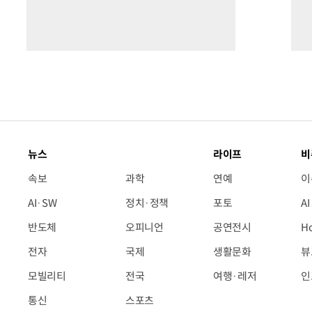
뉴스
라이프
비
속보
과학
연예
이
AI·SW
정치·정책
포토
A
반도체
오피니언
공연전시
H
전자
국제
생활문화
뷰
모빌리티
전국
여행·레저
인
통신
스포츠