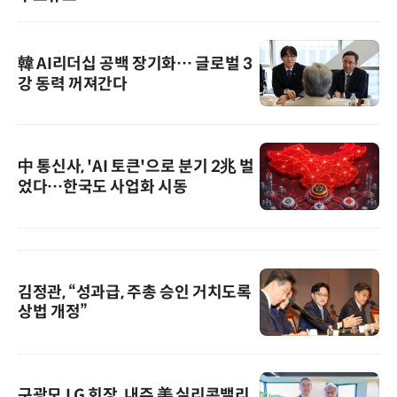
韓 AI리더십 공백 장기화… 글로벌 3
강 동력 꺼져간다
中 통신사, 'AI 토큰'으로 분기 2兆 벌
었다…한국도 사업화 시동
김정관, “성과급, 주총 승인 거치도록
상법 개정”
구광모 LG 회장, 내주 美 실리콘밸리