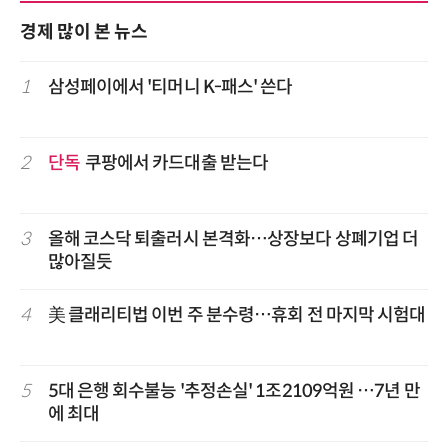
경제 많이 본 뉴스
1
삼성페이에서 '티머니 K-패스' 쓴다
2
단독
쿠팡에서 카드대출 받는다
3
올해 코스닥 퇴출러시 본격화…상장보다 상폐기업 더
많아질듯
4
美 클래리티법 이번 주 분수령…휴회 전 마지막 시험대
5
5대 은행 회수불능 '추정손실' 1조2109억원 …7년 만
에 최대