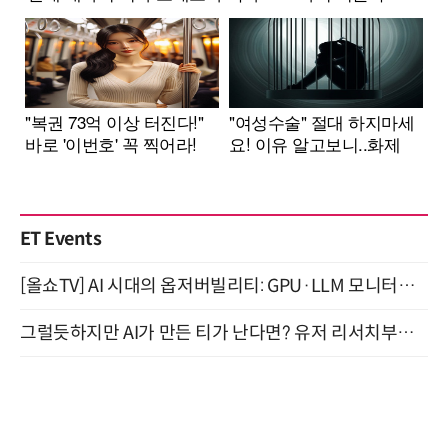
ET Events
[올쇼TV] AI 시대의 옵저버빌리티: GPU·LLM 모니터링부터 AI 기반 장애 대응까지 (8/11 생방송)
그럴듯하지만 AI가 만든 티가 난다면? 유저 리서치부터 배포까지! (9/15)