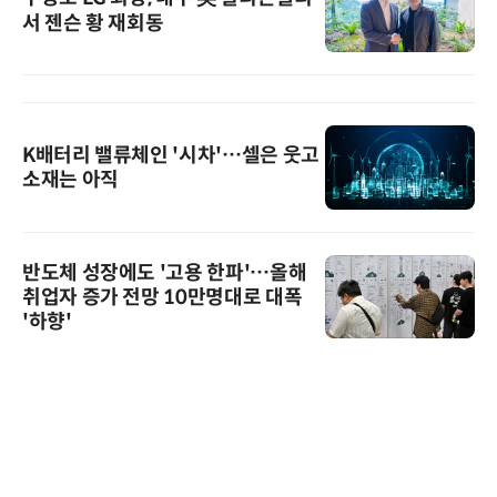
서 젠슨 황 재회동
K배터리 밸류체인 '시차'…셀은 웃고
소재는 아직
반도체 성장에도 '고용 한파'…올해
취업자 증가 전망 10만명대로 대폭
'하향'