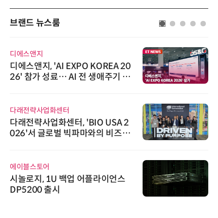
브랜드 뉴스룸
디에스앤지
디에스앤지, 'AI EXPO KOREA 20
26' 참가 성료… AI 전 생애주기 아
우르는 통합 솔루션 선봬
다래전략사업화센터
다래전략사업화센터, 'BIO USA 2
026'서 글로벌 빅파마와의 비즈니
스 미팅 지원…K-바이오 해외 진출
교두보 확보
에이블스토어
시놀로지, 1U 백업 어플라이언스
DP5200 출시