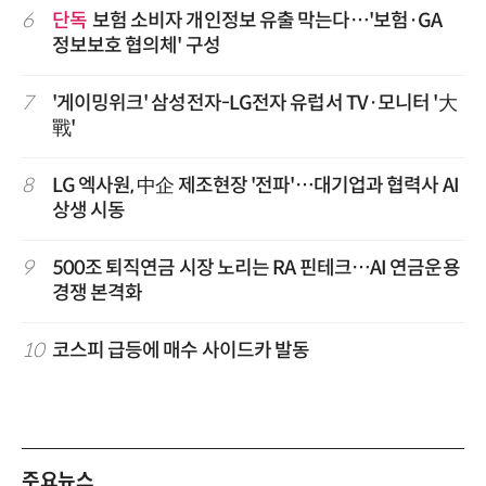
6
단독
보험 소비자 개인정보 유출 막는다…'보험·GA
정보보호 협의체' 구성
7
'게이밍위크' 삼성전자-LG전자 유럽서 TV·모니터 '大
戰'
8
LG 엑사원, 中企 제조현장 '전파'…대기업과 협력사 AI
상생 시동
9
500조 퇴직연금 시장 노리는 RA 핀테크…AI 연금운용
경쟁 본격화
10
코스피 급등에 매수 사이드카 발동
주요뉴스