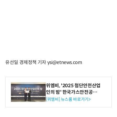
유선일 경제정책 기자 ysi@etnews.com
위엠비, '2025 첨단안전산업
인의 밤' 한국가스안전공사
사장상 수상
[위엠비] 뉴스룸 바로가기>