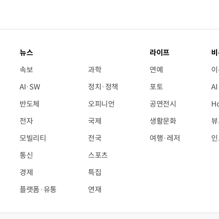
뉴스
라이프
비
속보
과학
연예
이
AI·SW
정치·정책
포토
A
반도체
오피니언
공연전시
H
전자
국제
생활문화
뷰
모빌리티
전국
여행·레저
인
통신
스포츠
경제
특집
플랫폼·유통
연재