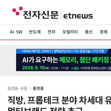
AI·SW
반도체
전자
모빌리티
통신
경제
플랫폼·유통
플랫폼
직방, 프롭테크 분야 차세대 유