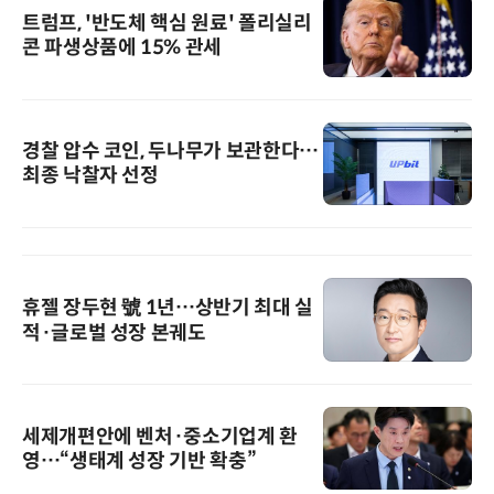
트럼프, '반도체 핵심 원료' 폴리실리
콘 파생상품에 15% 관세
경찰 압수 코인, 두나무가 보관한다…
최종 낙찰자 선정
휴젤 장두현 號 1년…상반기 최대 실
적·글로벌 성장 본궤도
세제개편안에 벤처·중소기업계 환
영…“생태계 성장 기반 확충”