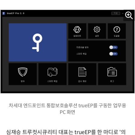
차세대 엔드포인트 통합보호솔루션 trueEP를 구동한 업무용
PC 화면
심재승 트루컷시큐리티 대표는 trueEP를 한 마디로 '의