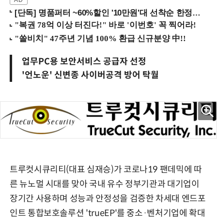
[단독] 명품퍼터 ~60%할인 '10만원'대 선착순 한정판매!
업무PC용 보안서비스 공급자 선정
'언노운' 신변종 사이버공격 방어 탁월
트루컷시큐리티(대표 심재승)가 코로나19 팬데믹에 따
른 뉴노멀 시대를 맞아 국내 유수 정부기관과 대기업이
장기간 사용하며 성능과 안정성을 검증한 차세대 엔드포
인트 통합보호솔루션 'trueEP'를 중소·벤처기업에 확대