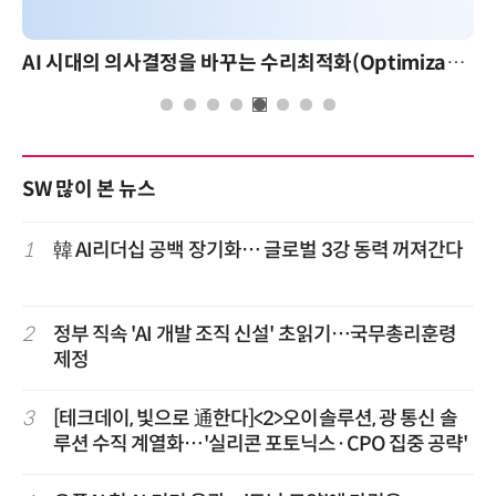
AI 시대의 의사결정을 바꾸는 수리최적화(Optimization): 실제 산업 적용 사례와 활용 전략
SW 많이 본 뉴스
1
韓 AI리더십 공백 장기화… 글로벌 3강 동력 꺼져간다
2
정부 직속 'AI 개발 조직 신설' 초읽기…국무총리훈령
제정
3
[테크데이, 빛으로 通한다]<2>오이솔루션, 광 통신 솔
루션 수직 계열화…'실리콘 포토닉스·CPO 집중 공략'