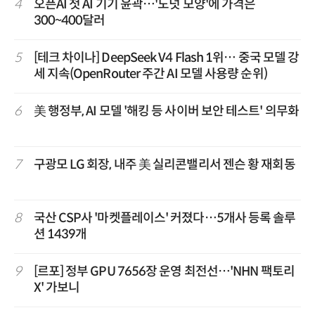
4
오픈AI 첫 AI 기기 윤곽…'도넛 모양'에 가격은
300~400달러
5
[테크 차이나] DeepSeek V4 Flash 1위… 중국 모델 강
세 지속(OpenRouter 주간 AI 모델 사용량 순위)
6
美 행정부, AI 모델 '해킹 등 사이버 보안 테스트' 의무화
7
구광모 LG 회장, 내주 美 실리콘밸리서 젠슨 황 재회동
8
국산 CSP사 '마켓플레이스' 커졌다…5개사 등록 솔루
션 1439개
9
[르포] 정부 GPU 7656장 운영 최전선…'NHN 팩토리
X' 가보니