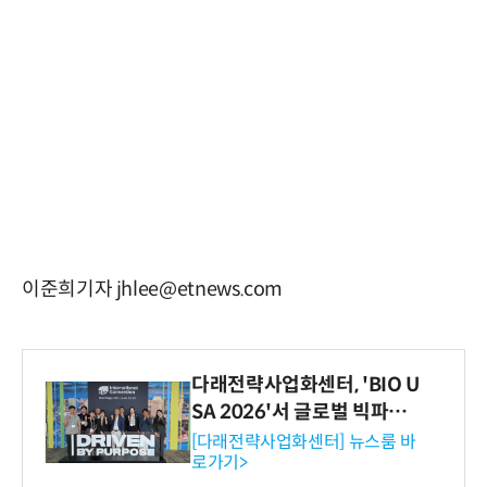
이준희기자 jhlee@etnews.com
다래전략사업화센터, 'BIO U
SA 2026'서 글로벌 빅파마
와의 비즈니스 미팅 지원…K
[다래전략사업화센터] 뉴스룸 바
로가기>
-바이오 해외 진출 교두보 확