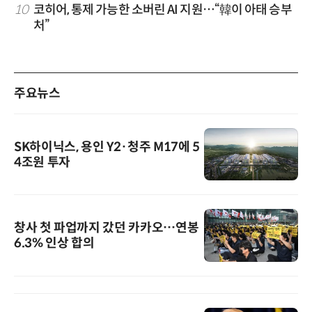
10
코히어, 통제 가능한 소버린 AI 지원…“韓이 아태 승부
처”
주요뉴스
SK하이닉스, 용인 Y2·청주 M17에 5
4조원 투자
창사 첫 파업까지 갔던 카카오…연봉
6.3% 인상 합의