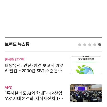
브랜드 뉴스룸
한국태양유전
태양유전, '안전·환경 보고서 202
6' 발간…2030년 SBT 수준 온실
가스 감축 추진
AIPD
“특허분석도 AI와 함께”…IP산업
'AX' 시대 본격화, 지식재산처 1호
AI IP데이터분석사 탄생