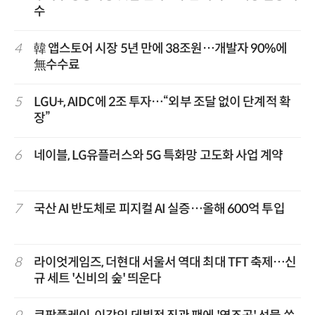
수
4
韓 앱스토어 시장 5년 만에 38조원…개발자 90%에
無수수료
5
LGU+, AIDC에 2조 투자…“외부 조달 없이 단계적 확
장”
6
네이블, LG유플러스와 5G 특화망 고도화 사업 계약
7
국산 AI 반도체로 피지컬 AI 실증…올해 600억 투입
8
라이엇게임즈, 더현대 서울서 역대 최대 TFT 축제…신
규 세트 '신비의 숲' 띄운다