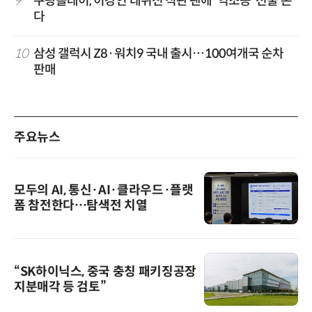
9
쿠팡플레이, 이강인 데뷔전 직관 팬에 '역조공' 선물 쏜
다
10
삼성 갤럭시 Z8·워치9 국내 출시…100여개국 순차
판매
주요뉴스
모두의 AI, 통신·AI·클라우드·플랫
폼 참전한다…탐색전 치열
“SK하이닉스, 중국 충칭 패키징공장
지분매각 등 검토”