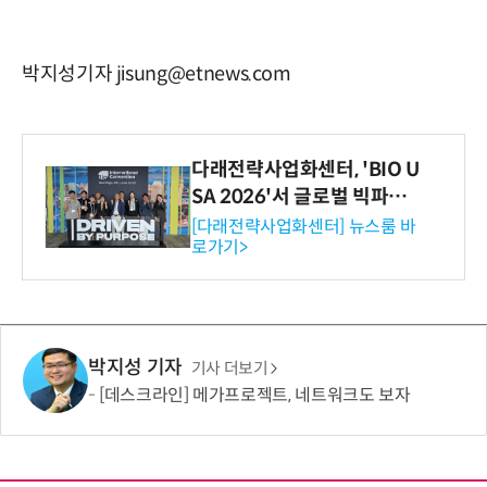
박지성기자 jisung@etnews.com
다래전략사업화센터, 'BIO U
SA 2026'서 글로벌 빅파마
와의 비즈니스 미팅 지원…K
[다래전략사업화센터] 뉴스룸 바
로가기>
-바이오 해외 진출 교두보 확
보
박지성 기자
기사 더보기
[데스크라인] 메가프로젝트, 네트워크도 보자