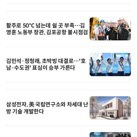
활주로 50℃ 넘는데 쉴 곳 부족…김
영훈 노동부 장관, 김포공항 불시점검
김민석·정청래, 초박빙 대결로…'호
남·수도권' 표심이 승부 가른다
삼성전자, 美 국립연구소와 차세대 난
방 기술 개발한다