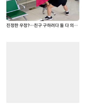
드론
진정한 우정?…친구 구하려다 둘 다 의자 틈에 목이 낀 순간