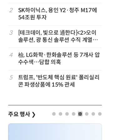
2
SK하이닉스, 용인 Y2·청주 M17에
7
인텔 오하
54조원 투자
속…외부 
3
[테크데이, 빛으로 通한다]<2>오이
8
삼성전자 
솔루션, 광 통신 솔루션 수직 계열
·PIM',
화…'실리콘 포토닉스·CPO 집중 공
략'
4
檢, LG화학·한화솔루션 등 7개사 압
9
K배터리 
수수색…담합 의혹
고 소재는
5
트럼프, '반도체 핵심 원료' 폴리실리
10
[테크 차
콘 파생상품에 15% 관세
넘었다…中
험대
주요 행사
❯