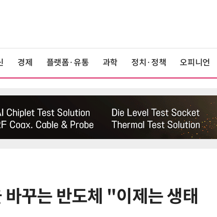
신
경제
플랫폼·유통
과학
정치·정책
오피니언
상을 바꾸는 반도체 "이제는 생태
6
AMD, 데이터센터 매출 2배 급증…2
분기 사상 최대 매출