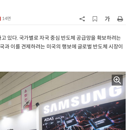
7
인텔 오하이오 팹 '초과근무' 공사 가
속…외부 파트너 유치 포석
14면
8
삼성전자 차세대 메모리 'V낸드
·PIM', FMS 2026 어워드서 2관왕
하고 있다. 국가별로 자국 중심 반도체 공급망을 확보하려는
중국과 이를 견제하려는 미국의 행보에 글로벌 반도체 시장이
9
K배터리 밸류체인 '시차'…셀은 웃
고 소재는 아직
10
[테크 차이나] 배터리 교체비가 찻값
넘었다…中 전기차 재활용 체계 시
험대