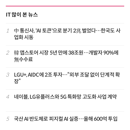
IT 많이 본 뉴스
1
中 통신사, 'AI 토큰'으로 분기 2兆 벌었다…한국도 사
업화 시동
2
韓 앱스토어 시장 5년 만에 38조원…개발자 90%에
無수수료
3
LGU+, AIDC에 2조 투자…“외부 조달 없이 단계적 확
장”
4
네이블, LG유플러스와 5G 특화망 고도화 사업 계약
5
국산 AI 반도체로 피지컬 AI 실증…올해 600억 투입