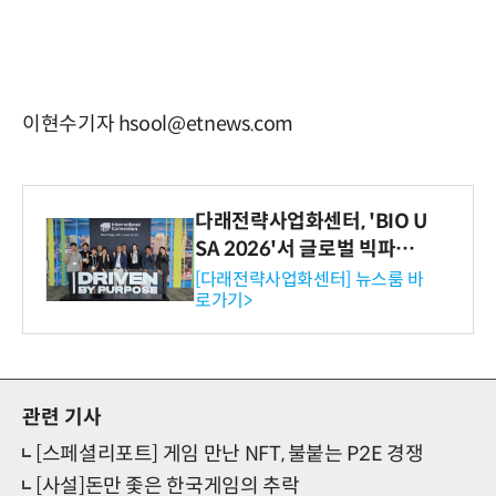
이현수기자 hsool@etnews.com
다래전략사업화센터, 'BIO U
SA 2026'서 글로벌 빅파마
와의 비즈니스 미팅 지원…K
[다래전략사업화센터] 뉴스룸 바
로가기>
-바이오 해외 진출 교두보 확
보
관련 기사
[스페셜리포트] 게임 만난 NFT, 불붙는 P2E 경쟁
[사설]돈만 좇은 한국게임의 추락