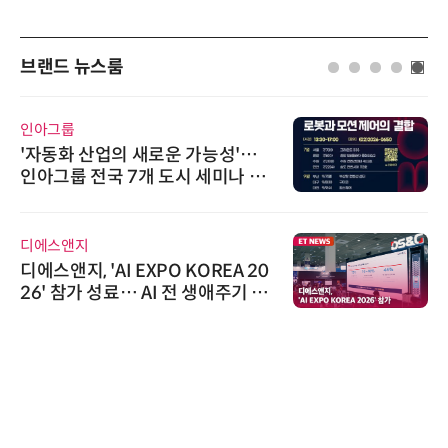
브랜드 뉴스룸
인아그룹
'자동화 산업의 새로운 가능성'…
인아그룹 전국 7개 도시 세미나 페
어 개최
디에스앤지
디에스앤지, 'AI EXPO KOREA 20
26' 참가 성료… AI 전 생애주기 아
우르는 통합 솔루션 선봬