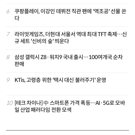
6
쿠팡플레이, 이강인 데뷔전 직관 팬에 '역조공' 선물 쏜
다
7
라이엇게임즈, 더현대 서울서 역대 최대 TFT 축제…신
규 세트 '신비의 숲' 띄운다
8
삼성 갤럭시 Z8·워치9 국내 출시…100여개국 순차
판매
9
KTis, 고령층 위한 '택시 대신 불러주기' 운영
10
[테크 차이나] 中 스마트폰 가격 폭등…AI·5G로 모바
일 산업 패러다임 전환 모색