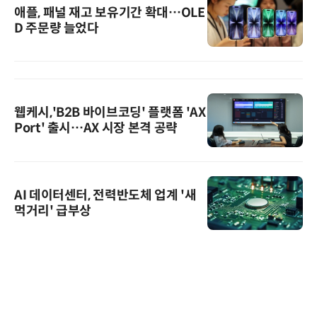
애플, 패널 재고 보유기간 확대…OLE
D 주문량 늘었다
웹케시,'B2B 바이브코딩' 플랫폼 'AX
Port' 출시…AX 시장 본격 공략
AI 데이터센터, 전력반도체 업계 '새
먹거리' 급부상