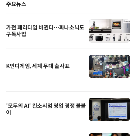
주요뉴스
가전 패러다임 바뀐다…파나소닉도
구독사업
K인디게임, 세계 무대 출사표
'모두의 AI' 컨소시엄 영입 경쟁 불붙
어