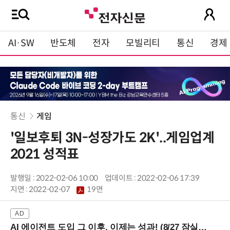
AI·SW
반도체
전자
모빌리티
통신
경제
통신
게임
'일보후퇴 3N-성장가도 2K'..게임업계
2021 성적표
발행일 : 2022-02-06 10:00
업데이트 : 2022-02-06 17:39
지면 :
2022-02-07
19면
AI 에이전트 도입 그 이후, 이제는 성과! (8/27 잠실역)