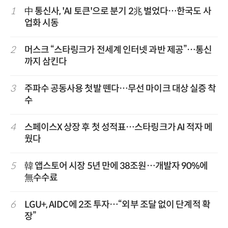
1
中 통신사, 'AI 토큰'으로 분기 2兆 벌었다…한국도 사
업화 시동
2
머스크 “스타링크가 전세계 인터넷 과반 제공”…통신
까지 삼킨다
3
주파수 공동사용 첫발 뗀다…무선 마이크 대상 실증 착
수
4
스페이스X 상장 후 첫 성적표…스타링크가 AI 적자 메
웠다
5
韓 앱스토어 시장 5년 만에 38조원…개발자 90%에
無수수료
6
LGU+, AIDC에 2조 투자…“외부 조달 없이 단계적 확
장”