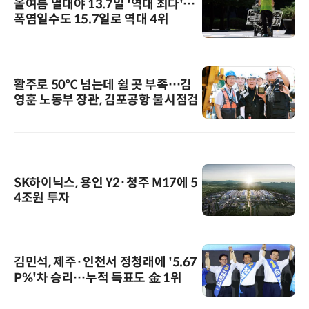
올여름 열대야 13.7일 '역대 최다'…
폭염일수도 15.7일로 역대 4위
활주로 50℃ 넘는데 쉴 곳 부족…김
영훈 노동부 장관, 김포공항 불시점검
SK하이닉스, 용인 Y2·청주 M17에 5
4조원 투자
김민석, 제주·인천서 정청래에 '5.67
P%'차 승리…누적 득표도 金 1위