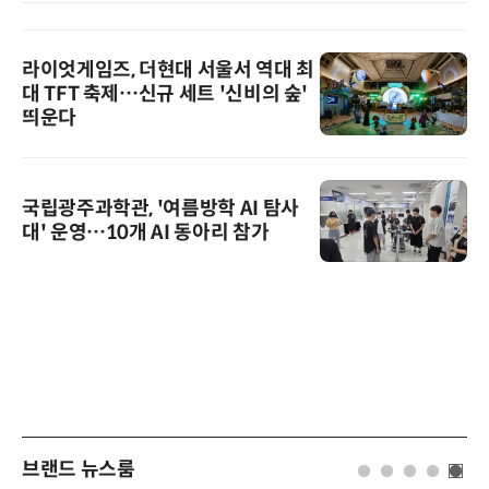
라이엇게임즈, 더현대 서울서 역대 최
대 TFT 축제…신규 세트 '신비의 숲'
띄운다
국립광주과학관, '여름방학 AI 탐사
대' 운영…10개 AI 동아리 참가
브랜드 뉴스룸