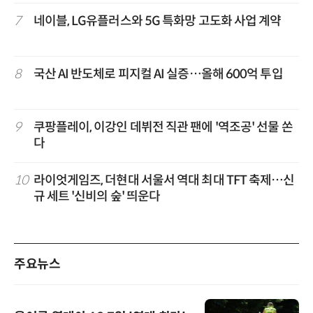
7
네이블, LG유플러스와 5G 특화망 고도화 사업 계약
8
국산 AI 반도체로 피지컬 AI 실증…올해 600억 투입
9
쿠팡플레이, 이강인 데뷔전 직관 팬에 '역조공' 선물 쏜
다
10
라이엇게임즈, 더현대 서울서 역대 최대 TFT 축제…신
규 세트 '신비의 숲' 띄운다
주요뉴스