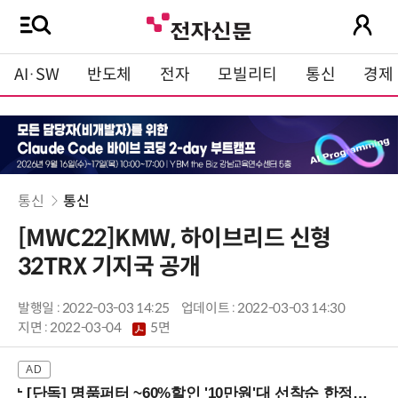
AI·SW
반도체
전자
모빌리티
통신
경제
통신
통신
[MWC22]KMW, 하이브리드 신형
32TRX 기지국 공개
발행일 : 2022-03-03 14:25
업데이트 : 2022-03-03 14:30
지면 :
2022-03-04
5면
[단독] 명품퍼터 ~60%할인 '10만원'대 선착순 한정판매!