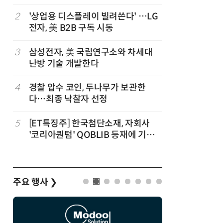
트”
파
2
'상업용 디스플레이 빌려쓴다' …LG
7
세제개편
전자, 美 B2B 구독 시동
영…“생태
3
삼성전자, 美 국립연구소와 차세대
8
대출 못 
난방 기술 개발한다
서민 신
4
경찰 압수 코인, 두나무가 보관한
9
KB차차차
다…최종 낙찰자 선정
매량 1위
세
5
[ET특징주] 한국첨단소재, 자회사
10
[人사이트
'코리아퀀텀' QOBLIB 등재에 기대
청 수탁은
감… 주가 上
준 만들겠
주요 행사
❯