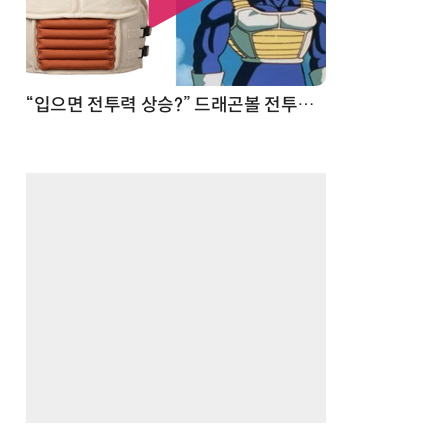
 순간
“입으면 전투력 상승?” 드래곤볼 전투복 닮은 중량조끼