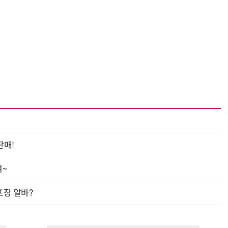
판매!
여~
프장 알바?