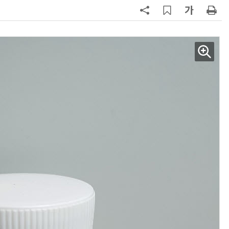
파
7
세제개편안에 벤처·중소기업계 환
영…“생태계 성장 기반 확충”
8
대출 못 받아 신용 못 쌓는 악순환…
서민 신용평가 사각지대 메운다
9
KB차차차 “포르쉐 브랜드 중고차 판
매량 1위는 '포르쉐 카이엔'”
10
[人사이트] 조성일 KDAC 대표 “국
청 수탁은 시작…공공 가상자산 표
준 만들겠다”