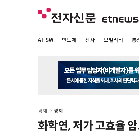
AI·SW
반도체
전자
모빌리티
통
경제
경제
화학연, 저가 고효율 