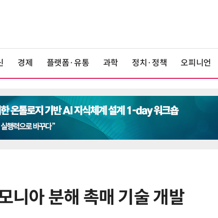
신
경제
플랫폼·유통
과학
정치·정책
오피니언
암모니아 분해 촉매 기술 개발
6
6월 경상수지 497억달러 '역대 최
대'…월 상품수출 첫 1000억달러 