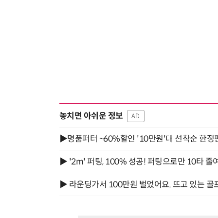
놓치면 아쉬운 정보
AD
▶명품퍼터 ~60%할인 '10만원'대 선착순 한정
▶ '2m' 퍼팅, 100% 성공! 퍼팅으로만 10타 줄
▶ 라운딩가서 100만원 벌었어요. 뜨고 있는 골