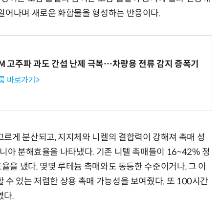
 일어나며 새로운 화합물을 형성하는 반응이다.
“계속 쫓아왔다”…도망치던 우크라 민간인 공격한 러 자폭 드론
진정한 우정?…친구 구하려다 둘 다 의자 틈에 목이 낀
WM 고주파 과도 간섭 난제 극복…차량용 전류 감지 증폭기
룸 바로가기>
르게 분산되고, 지지체와 니켈의 결합력이 강해져 촉매 성
니아 분해효율을 나타냈다. 기존 니텔 촉매들이 16~42% 정
효율을 냈다. 몇몇 루테늄 촉매와도 동등한 수준이거나, 그 이
수 있는 저렴한 상용 촉매 가능성을 보여줬다. 또 100시간
였다.