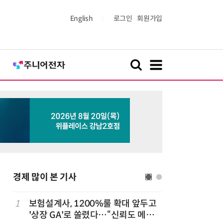
English
로그인
회원가입
경제 많이 본 기사
1
보험설계사, 1200%룰 확대 앞두고
6
6월 경상
돌
'상장 GA'로 쏠렸다…“신뢰도 메리
대'…월 