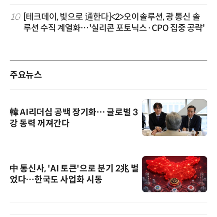
10
[테크데이, 빛으로 通한다]<2>오이솔루션, 광 통신 솔
루션 수직 계열화…'실리콘 포토닉스·CPO 집중 공략'
주요뉴스
韓 AI리더십 공백 장기화… 글로벌 3
강 동력 꺼져간다
中 통신사, 'AI 토큰'으로 분기 2兆 벌
었다…한국도 사업화 시동