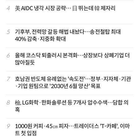
4
美 AIDC 냉각 시장 공략… 日 뛰는데 韓 제자리
5
기후부, 전력망 갈등 해법 내놨다…송전철탑 최대
40% 감축·지중화 확대
6
올해 코스닥 퇴출러시 본격화…상장보다 상폐기업 더
많아질듯
7
호남권 반도체 유례없는 '속도전'…정부·지자체·기관
·기업 원팀으로 '2030년 6월 양산' 목표
8
檢, LG화학·한화솔루션 등 7개사 압수수색…담합 의
혹
9
1000원 커피·45㎝ 피자…트레이더스 'T-카페', 이마
트 첫 입점