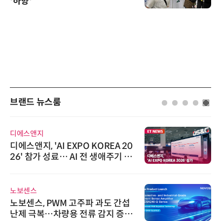
'하향'
브랜드 뉴스룸
디에스앤지
디에스앤지, 'AI EXPO KOREA 20
26' 참가 성료… AI 전 생애주기 아
우르는 통합 솔루션 선봬
노보센스
노보센스, PWM 고주파 과도 간섭
난제 극복…차량용 전류 감지 증폭