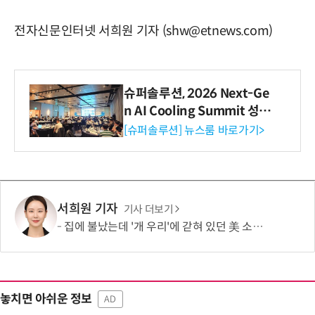
전자신문인터넷 서희원 기자 (shw@etnews.com)
슈퍼솔루션, 2026 Next-Ge
n AI Cooling Summit 성황
리 성료
[슈퍼솔루션] 뉴스룸 바로가기>
서희원 기자
기사 더보기
집에 불났는데 '개 우리'에 갇혀 있던 美 소년…“아이가 스스로 들어갔다?”
놓치면 아쉬운 정보
AD