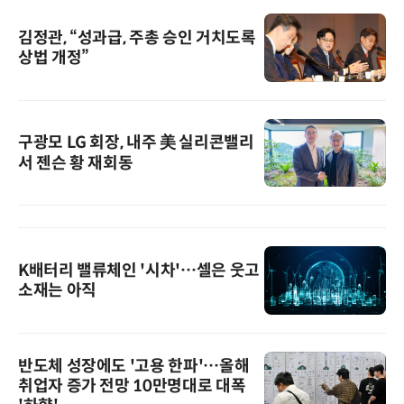
김정관, “성과급, 주총 승인 거치도록
상법 개정”
구광모 LG 회장, 내주 美 실리콘밸리
서 젠슨 황 재회동
K배터리 밸류체인 '시차'…셀은 웃고
소재는 아직
반도체 성장에도 '고용 한파'…올해
취업자 증가 전망 10만명대로 대폭