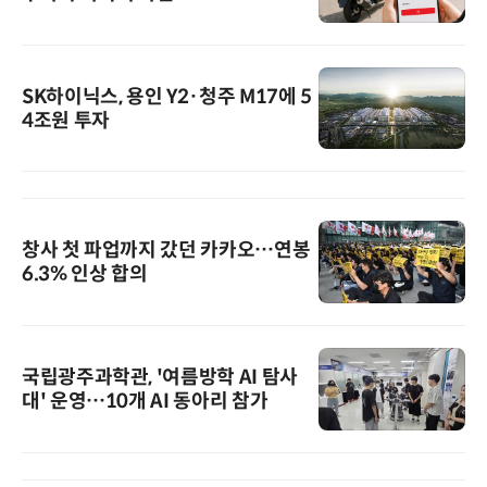
SK하이닉스, 용인 Y2·청주 M17에 5
4조원 투자
창사 첫 파업까지 갔던 카카오…연봉
6.3% 인상 합의
국립광주과학관, '여름방학 AI 탐사
대' 운영…10개 AI 동아리 참가