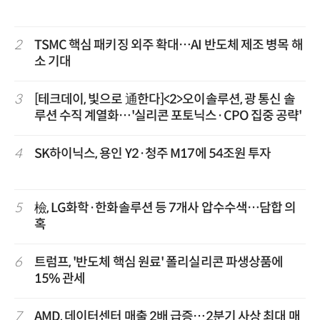
2
TSMC 핵심 패키징 외주 확대…AI 반도체 제조 병목 해
소 기대
3
[테크데이, 빛으로 通한다]<2>오이솔루션, 광 통신 솔
루션 수직 계열화…'실리콘 포토닉스·CPO 집중 공략'
4
SK하이닉스, 용인 Y2·청주 M17에 54조원 투자
5
檢, LG화학·한화솔루션 등 7개사 압수수색…담합 의
혹
6
트럼프, '반도체 핵심 원료' 폴리실리콘 파생상품에
15% 관세
7
AMD, 데이터센터 매출 2배 급증…2분기 사상 최대 매