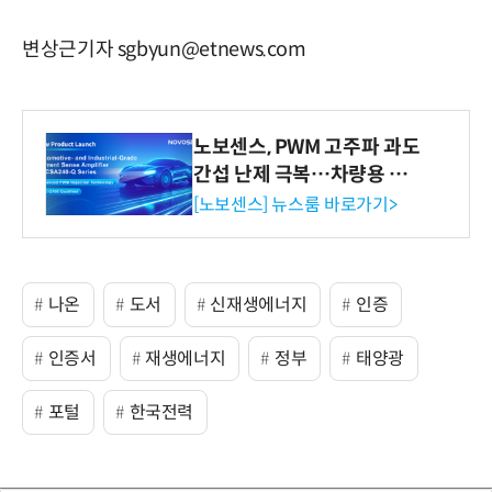
변상근기자 sgbyun@etnews.com
노보센스, PWM 고주파 과도
간섭 난제 극복…차량용 전
류 감지 증폭기
[노보센스] 뉴스룸 바로가기>
나온
도서
신재생에너지
인증
인증서
재생에너지
정부
태양광
포털
한국전력