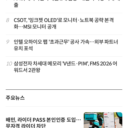
출
8
CSOT, '잉크젯 OLED'로 모니터·노트북 공략 본격
화…MSI 모니터 공개
9
인텔 오하이오 팹 '초과근무' 공사 가속…외부 파트너
유치 포석
10
삼성전자 차세대 메모리 'V낸드·PIM', FMS 2026 어
워드서 2관왕
주요뉴스
배민, 라이더 PASS 본인인증 도입…
무자격 라이더 차단