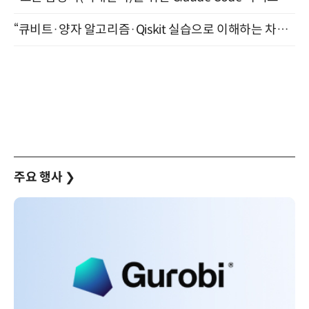
“큐비트·양자 알고리즘·Qiskit 실습으로 이해하는 차세대 컴퓨팅” (8/28)
주요 행사
❯