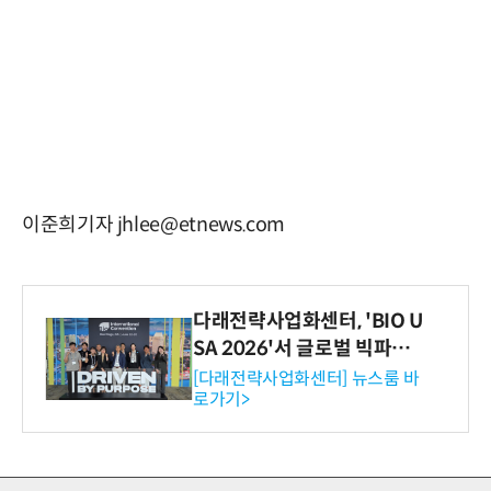
이준희기자 jhlee@etnews.com
다래전략사업화센터, 'BIO U
SA 2026'서 글로벌 빅파마
와의 비즈니스 미팅 지원…K
[다래전략사업화센터] 뉴스룸 바
로가기>
-바이오 해외 진출 교두보 확
보