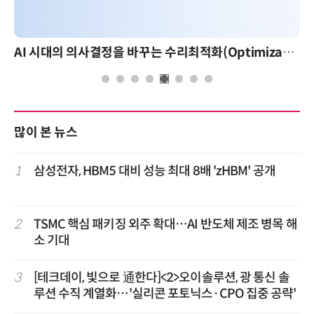
AI 시대의 의사결정을 바꾸는 수리최적화(Optimization): 실제 산업 적용 사례와 활용 전략
AI
많이 본 뉴스
1
삼성전자, HBM5 대비 성능 최대 8배 'zHBM' 공개
2
TSMC 핵심 패키징 외주 확대…AI 반도체 제조 병목 해
소 기대
3
[테크데이, 빛으로 通한다]<2>오이솔루션, 광 통신 솔
루션 수직 계열화…'실리콘 포토닉스·CPO 집중 공략'