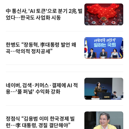
中 통신사, 'AI 토큰'으로 분기 2兆 벌
었다…한국도 사업화 시동
한병도 “장동혁, 李대통령 발언 왜
곡…악의적 정치공세”
네이버, 검색·커머스·결제에 AI 적
용…'풀 퍼널' 수익화 강화
정점식 “김용범 이미 한국경제 빌
런…李 대통령, 경질 결단해야”