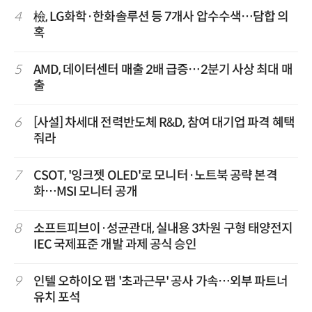
4
檢, LG화학·한화솔루션 등 7개사 압수수색…담합 의
혹
5
AMD, 데이터센터 매출 2배 급증…2분기 사상 최대 매
출
6
[사설] 차세대 전력반도체 R&D, 참여 대기업 파격 혜택
줘라
7
CSOT, '잉크젯 OLED'로 모니터·노트북 공략 본격
화…MSI 모니터 공개
8
소프트피브이·성균관대, 실내용 3차원 구형 태양전지
IEC 국제표준 개발 과제 공식 승인
9
인텔 오하이오 팹 '초과근무' 공사 가속…외부 파트너
유치 포석