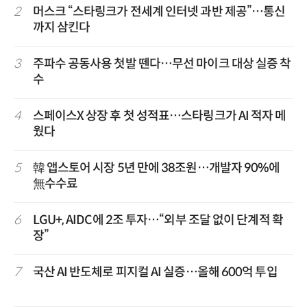
2
머스크 “스타링크가 전세계 인터넷 과반 제공”…통신
까지 삼킨다
3
주파수 공동사용 첫발 뗀다…무선 마이크 대상 실증 착
수
4
스페이스X 상장 후 첫 성적표…스타링크가 AI 적자 메
웠다
5
韓 앱스토어 시장 5년 만에 38조원…개발자 90%에
無수수료
6
LGU+, AIDC에 2조 투자…“외부 조달 없이 단계적 확
장”
7
국산 AI 반도체로 피지컬 AI 실증…올해 600억 투입