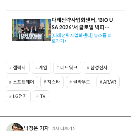
다래전략사업화센터, 'BIO U
SA 2026'서 글로벌 빅파마
와의 비즈니스 미팅 지원…K
[다래전략사업화센터] 뉴스룸 바
로가기>
-바이오 해외 진출 교두보 확
보
갤럭시
게임
네트워크
삼성전자
소프트웨어
지스타
클라우드
AR/VR
LG전자
TV
박정은 기자
기사 더보기