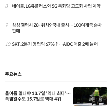
8
네이블, LG유플러스와 5G 특화망 고도화 사업 계약
9
삼성 갤럭시 Z8·워치9 국내 출시…100여개국 순차
판매
10
SKT, 2분기 영업익 67%↑…AIDC 매출 2배 늘어
주요뉴스
올여름 열대야 13.7일 '역대 최다'…
폭염일수도 15.7일로 역대 4위