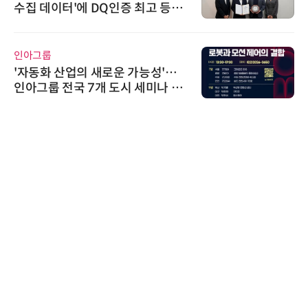
인증 최고 등급
라헤르츠파 발진 디바이
노보센스
운 가능성'…
노보센스, PWM 고주파
도시 세미나 페
난제 극복…차량용 전류
기
AIPD
“특허분석도 AI와 함께
'AX' 시대 본격화, 지
AI IP데이터분석사 탄