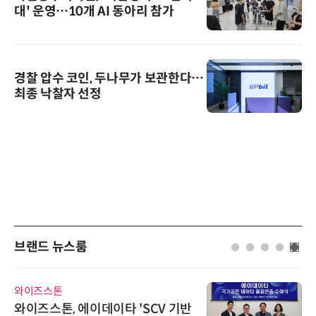
대' 운영…10개 AI 동아리 참가
경찰 압수 코인, 두나무가 보관한다…
최종 낙찰자 선정
브랜드 뉴스룸
로옴세미컨덕터코리아
 'SCV 기반
로옴, 발진 출력 4배 높