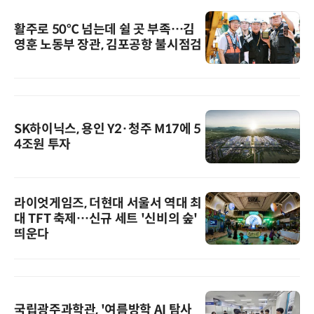
활주로 50℃ 넘는데 쉴 곳 부족…김
영훈 노동부 장관, 김포공항 불시점검
SK하이닉스, 용인 Y2·청주 M17에 5
4조원 투자
라이엇게임즈, 더현대 서울서 역대 최
대 TFT 축제…신규 세트 '신비의 숲'
띄운다
국립광주과학관, '여름방학 AI 탐사