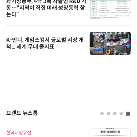
과기정통부, 4극 3특 자율형 R&D 가
동…“지역이 직접 미래 성장동력 찾
는다”
K-인디, 게임스컴서 글로벌 시장 개
척... 세계 무대 출사표
브랜드 뉴스룸
에이블스토어