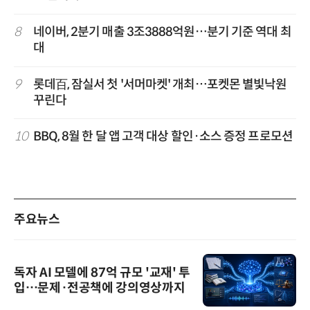
8
네이버, 2분기 매출 3조3888억원…분기 기준 역대 최
대
9
롯데百, 잠실서 첫 '서머마켓' 개최…포켓몬 별빛낙원
꾸린다
10
BBQ, 8월 한 달 앱 고객 대상 할인·소스 증정 프로모션
주요뉴스
독자 AI 모델에 87억 규모 '교재' 투
입…문제·전공책에 강의영상까지