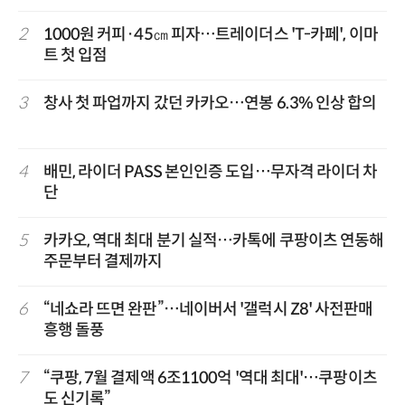
2
1000원 커피·45㎝ 피자…트레이더스 'T-카페', 이마
트 첫 입점
3
창사 첫 파업까지 갔던 카카오…연봉 6.3% 인상 합의
4
배민, 라이더 PASS 본인인증 도입…무자격 라이더 차
단
5
카카오, 역대 최대 분기 실적…카톡에 쿠팡이츠 연동해
주문부터 결제까지
6
“네쇼라 뜨면 완판”…네이버서 '갤럭시 Z8' 사전판매
흥행 돌풍
7
“쿠팡, 7월 결제액 6조1100억 '역대 최대'…쿠팡이츠
도 신기록”