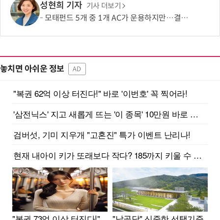
성현희 기자
기사 더보기
모태펀드 5개 중 1개 AC가 운용하지만…결성액 비중은 5.6%
놓치면 아쉬운 정보
AD