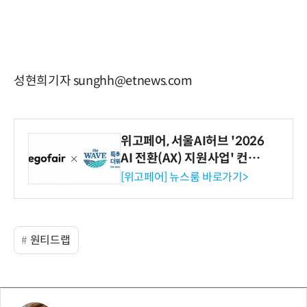
성현희기자 sunghh@etnews.com
위고페어, 서울AI허브 '2026
AI 전환(AX) 지원사업' 컨소
시엄 선정
[위고페어] 뉴스룸 바로가기>
원티드랩