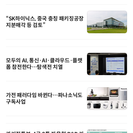
“SK하이닉스, 중국 충칭 패키징공장
지분매각 등 검토”
모두의 AI, 통신·AI·클라우드·플랫
폼 참전한다…탐색전 치열
가전 패러다임 바뀐다…파나소닉도
구독사업