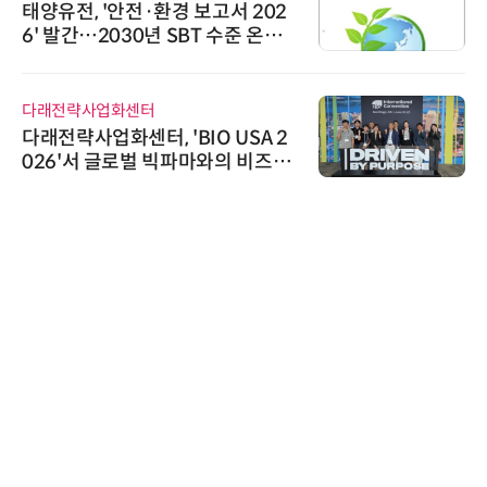
보고서 202
시놀로지, SK네트웍스서
T 수준 온실
상 보안 카메라 국내 독점
트너십 체결
노보센스
O USA 2
노보센스, PWM 고주파 
마와의 비즈니
난제 극복…차량용 전류 
오 해외 진출
기
AIPD
“특허분석도 AI와 함께”
'AX' 시대 본격화, 지식재
AI IP데이터분석사 탄생