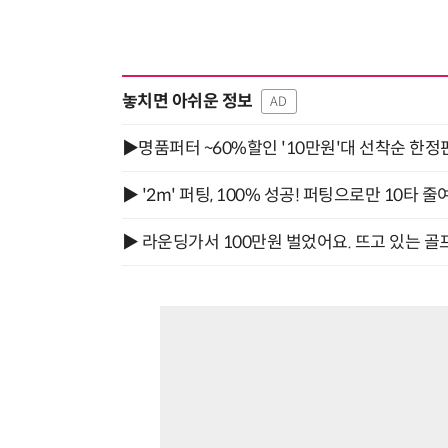
놓치면 아쉬운 정보
AD
▶명품퍼터 ~60%할인 '10만원'대 선착순 한정
▶ '2m' 퍼팅, 100% 성공! 퍼팅으로만 10타 줄
▶ 라운딩가서 100만원 벌었어요. 뜨고 있는 골