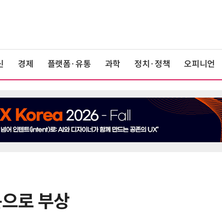
신
경제
플랫폼·유통
과학
정치·정책
오피니언
관문으로 부상
6
美 행정부, AI 모델 '해킹 등 사이버
보안 테스트' 의무화