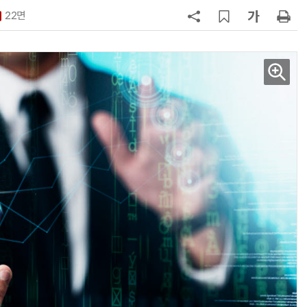
22면
7
소프트피브이·성균관대, 실내용 3
원 구형 태양전지 IEC 국제표준 개
과제 공식 승인
8
韓 AI리더십 공백 장기화… 글로벌 
강 동력 꺼져간다
9
국산 CSP사 '마켓플레이스' 커졌
다…5개사 등록 솔루션 1439개
10
앤트로픽·오픈AI 이어 메타도…AI
가 통제 벗어나 외부 해킹