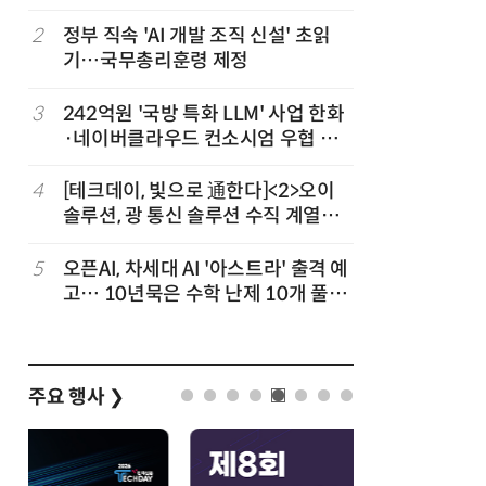
차
2
정부 직속 'AI 개발 조직 신설' 초읽
7
소프트피브
발
기…국무총리훈령 제정
원 구형 
과제 공식
3
3
242억원 '국방 특화 LLM' 사업 한화
8
韓 AI리
·네이버클라우드 컨소시엄 우협 선
강 동력 
정
4
[테크데이, 빛으로 通한다]<2>오이
9
국산 CS
솔루션, 광 통신 솔루션 수직 계열
다…5개사
화…'실리콘 포토닉스·CPO 집중 공
략'
5
오픈AI, 차세대 AI '아스트라' 출격 예
10
앤트로픽·
고… 10년묵은 수학 난제 10개 풀었
가 통제 
다
주요 행사
❯