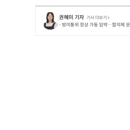
권혜미 기자
기사 더보기
방미통위 정상 가동 임박…합의제 