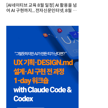
[AI네이티브 교육 8월 일정] AI 활용을 넘
어 AI 구현까지...전자신문인터넷, 8월 실
전 교육·워크숍 개최 발행일 : 2026-07-
23 10:46