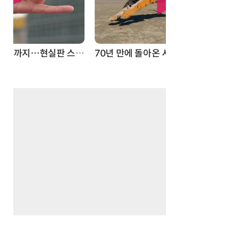
스파이더맨 웹 슈터
70년 만에 돌아온 시베리아호랑이…카자흐스탄 야생에 풀렸다