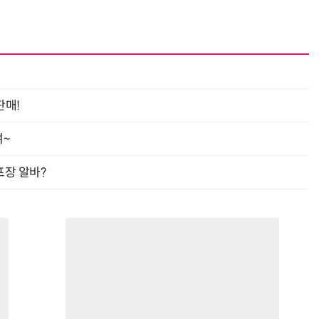
판매!
여~
프장 알바?