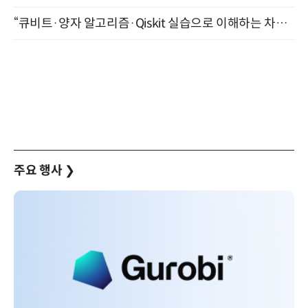
“큐비트·양자 알고리즘·Qiskit 실습으로 이해하는 차세대 컴퓨팅” (8/28)
주요 행사
❯