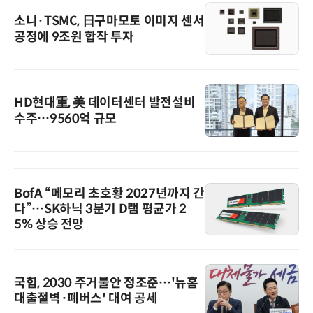
소니·TSMC, 日구마모토 이미지 센서
공정에 9조원 합작 투자
HD현대重, 美 데이터센터 발전설비
수주…9560억 규모
BofA “메모리 초호황 2027년까지 간
다”…SK하닉 3분기 D램 평균가 2
5% 상승 전망
국힘, 2030 주거불안 정조준…'뉴홈
대출절벽·폐버스' 대여 공세