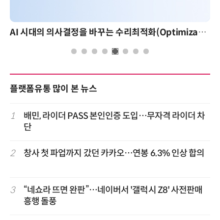
AI 시대의 의사결정을 바꾸는 수리최적화(Optimization): 실제 산업 적용 사례와 활용 전략
플랫폼유통 많이 본 뉴스
1
배민, 라이더 PASS 본인인증 도입…무자격 라이더 차
단
2
창사 첫 파업까지 갔던 카카오…연봉 6.3% 인상 합의
3
“네쇼라 뜨면 완판”…네이버서 '갤럭시 Z8' 사전판매
흥행 돌풍