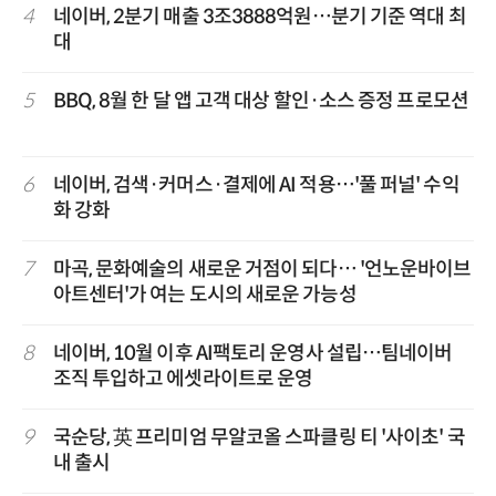
4
네이버, 2분기 매출 3조3888억원…분기 기준 역대 최
대
5
BBQ, 8월 한 달 앱 고객 대상 할인·소스 증정 프로모션
6
네이버, 검색·커머스·결제에 AI 적용…'풀 퍼널' 수익
화 강화
7
마곡, 문화예술의 새로운 거점이 되다… '언노운바이브
아트센터'가 여는 도시의 새로운 가능성
8
네이버, 10월 이후 AI팩토리 운영사 설립…팀네이버
조직 투입하고 에셋라이트로 운영
9
국순당, 英 프리미엄 무알코올 스파클링 티 '사이초' 국
내 출시