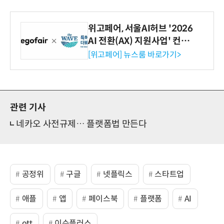
위고페어, 서울AI허브 '2026
AI 전환(AX) 지원사업' 컨소
시엄 선정
[위고페어] 뉴스룸 바로가기>
관련 기사
네카오 사전규제… 플랫폼법 만든다
공정위
구글
넷플릭스
스타트업
애플
앱
페이스북
플랫폼
AI
ott
이슈플러스