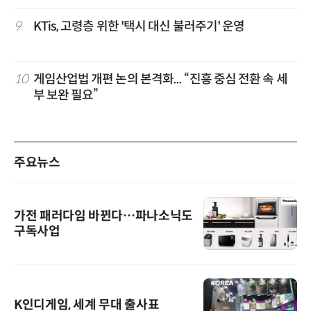
9
KTis, 고령층 위한 '택시 대신 불러주기' 운영
10
게임산업법 개편 논의 본격화... “진흥 중심 전환 속 세
부 보완 필요”
주요뉴스
가전 패러다임 바뀐다…파나소닉도
구독사업
K인디게임, 세계 무대 출사표