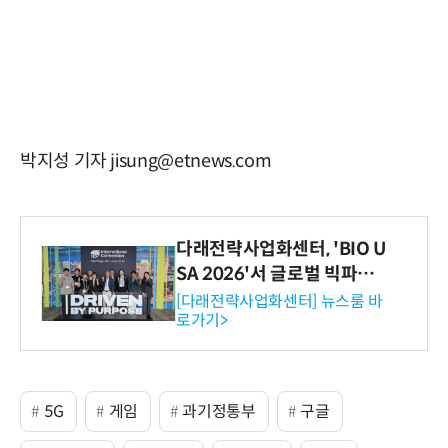
박지성 기자 jisung@etnews.com
다래전략사업화센터, 'BIO U
SA 2026'서 글로벌 빅파마
와의 비즈니스 미팅 지원…K
[다래전략사업화센터] 뉴스룸 바
로가기>
-바이오 해외 진출 교두보 확
보
5G
게임
과기정통부
구글