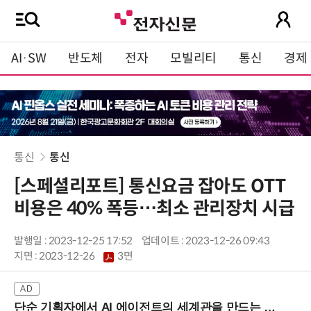
AI·SW
반도체
전자
모빌리티
통신
경제
통신
통신
[스페셜리포트] 통신요금 잡아도 OTT
비용은 40% 폭등…최소 관리장치 시급
발행일 : 2023-12-25 17:52
업데이트 : 2023-12-26 09:43
지면 :
2023-12-26
3면
단순 기획자에서 AI 에이전트의 세계관을 만드는 지식 설계자로.. (8/20 강남역)