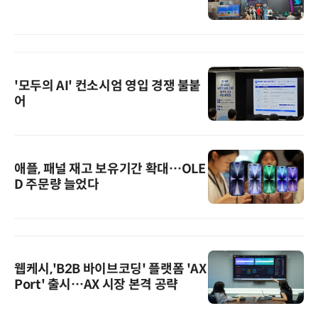
'모두의 AI' 컨소시엄 영입 경쟁 불붙
어
애플, 패널 재고 보유기간 확대…OLE
D 주문량 늘었다
웹케시,'B2B 바이브코딩' 플랫폼 'AX
Port' 출시…AX 시장 본격 공략