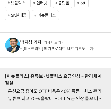
넷플릭스
인터넷
플랫폼
ott
SK텔레콤
이슈플러스
박지성 기자
기사 더보기
[데스크라인] 메가프로젝트, 네트워크도 보자
[이슈플러스]
유튜브·넷플릭스 요금인상…관리체계
절실
통신요금 잡아도 OTT 비용은 40% 폭등…최소 관리장치 시급
유튜브 최고 70% 올랐다…OTT 요금 인상 물꼬 터졌다