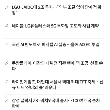
3
LGU+, AIDC에 2조 투자…“외부 조달 없이 단계적 확
장”
4
네이블, LG유플러스와 5G 특화망 고도화 사업 계약
5
국산 AI 반도체로 피지컬 AI 실증…올해 600억 투입
6
쿠팡플레이, 이강인 데뷔전 직관 팬에 '역조공' 선물 쏜
다
7
라이엇게임즈, 더현대 서울서 역대 최대 TFT 축제…신
규 세트 '신비의 숲' 띄운다
8
삼성 갤럭시 Z8·워치9 국내 출시…100여개국 순차
판매