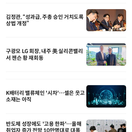
김정관, “성과급, 주총 승인 거치도록
상법 개정”
구광모 LG 회장, 내주 美 실리콘밸리
서 젠슨 황 재회동
K배터리 밸류체인 '시차'…셀은 웃고
소재는 아직
반도체 성장에도 '고용 한파'…올해
취업자 증가 전망 10만명대로 대폭