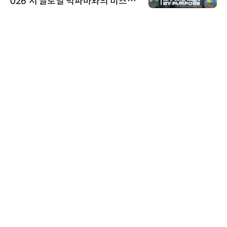
026'서 글로벌 빅파마와의 비즈니
스 미팅 지원…K-바이오 해외 진출
교두보 확보