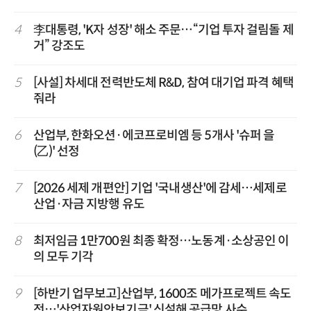
4
李대통령, 'K자 성장' 해소 주문…“기업 투자 걸림돌 제
거” 강조도
5
[사설] 차세대 전력반도체 R&D, 참여 대기업 파격 혜택
줘라
6
산업부, 한화오션·에코프로비엠 등 5개사 '슈퍼 을
(乙)' 선정
7
[2026 세제 개편안] 기업 '국내생산'에 감세…세제로
산업·자금 지방행 유도
8
최저임금 1만700원 최종 확정…노동계·소상공인 이
의 모두 기각
9
[하반기 업무보고]산업부, 1600조 메가프로젝트 속도
전…'산업자원안보기금' 신설해 공급망 사수