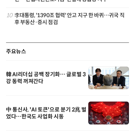
10
李대통령, '1390조 협력' 안고 지구 한 바퀴…귀국 직
후 부동산·증시 점검
주요뉴스
韓 AI리더십 공백 장기화… 글로벌 3
강 동력 꺼져간다
中 통신사, 'AI 토큰'으로 분기 2兆 벌
었다…한국도 사업화 시동