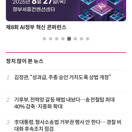
제8회 AI정부 혁신 콘퍼런스
정치 많이 본 뉴스
1
김정관, “성과급, 주총 승인 거치도록 상법 개정”
2
기후부, 전력망 갈등 해법 내놨다…송전철탑 최대
40% 감축·지중화 확대
3
李대통령, 형사소송법 거부권 행사 안 한다… 경찰 비
대화 후속조치 점검