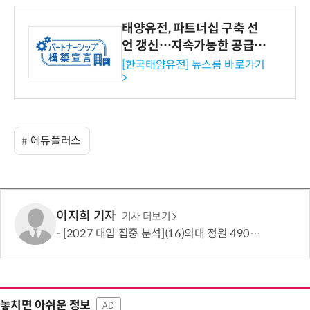
태양유전, 파트너십 구축 선
언 갱신…지속가능한 공급망
협력 강화
[한국태양유전] 뉴스룸 바로가기
>
에듀플러스
이지희 기자
기사 더보기
[2027 대입 집중 분석](16)의대 정원 490명 늘었지만…서울·수도권은 전형 변화에 주목
놓치면 아쉬운 정보
AD