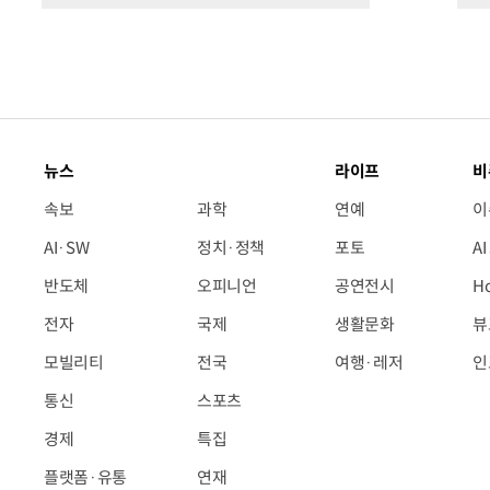
뉴스
라이프
비
속보
과학
연예
이
AI·SW
정치·정책
포토
A
반도체
오피니언
공연전시
H
전자
국제
생활문화
뷰
모빌리티
전국
여행·레저
인
통신
스포츠
경제
특집
플랫폼·유통
연재