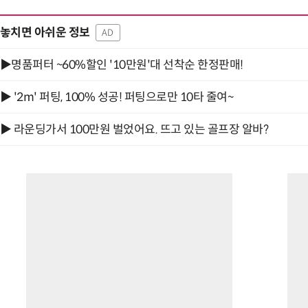
놓치면 아쉬운 정보
AD
▶명품퍼터 ~60%할인 '10만원'대 선착순 한정판매!
▶ '2m' 퍼팅, 100% 성공! 퍼팅으로만 10타 줄여~
▶ 라운딩가서 100만원 벌었어요. 뜨고 있는 골프장 알바?