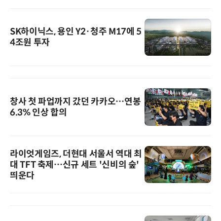
SK하이닉스, 용인 Y2·청주 M17에 5
4조원 투자
창사 첫 파업까지 갔던 카카오…연봉
6.3% 인상 합의
라이엇게임즈, 더현대 서울서 역대 최
대 TFT 축제…신규 세트 '신비의 숲'
띄운다