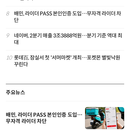
8
배민, 라이더 PASS 본인인증 도입…무자격 라이더 차
단
9
네이버, 2분기 매출 3조3888억원…분기 기준 역대 최
대
10
롯데百, 잠실서 첫 '서머마켓' 개최…포켓몬 별빛낙원
꾸린다
주요뉴스
배민, 라이더 PASS 본인인증 도입…
무자격 라이더 차단