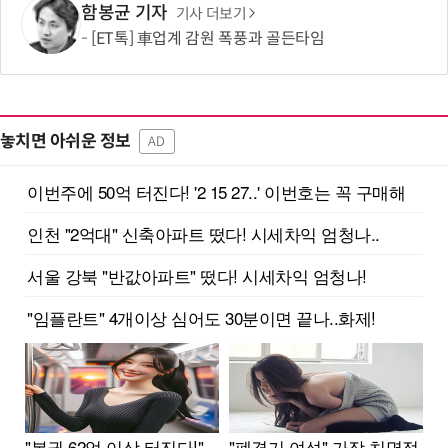
함봉균 기자
기사 더보기
[ET톡] 車업계 감원 폭풍과 골든타임
놓치면 아쉬운 정보
AD