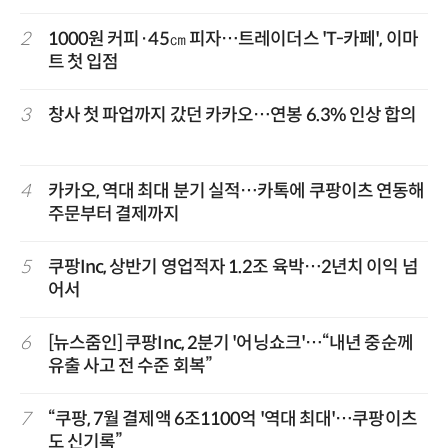
2
1000원 커피·45㎝ 피자…트레이더스 'T-카페', 이마
트 첫 입점
3
창사 첫 파업까지 갔던 카카오…연봉 6.3% 인상 합의
4
카카오, 역대 최대 분기 실적…카톡에 쿠팡이츠 연동해
주문부터 결제까지
5
쿠팡Inc, 상반기 영업적자 1.2조 육박…2년치 이익 넘
어서
6
[뉴스줌인] 쿠팡Inc, 2분기 '어닝쇼크'…“내년 중순께
유출 사고 전 수준 회복”
7
“쿠팡, 7월 결제액 6조1100억 '역대 최대'…쿠팡이츠
도 신기록”