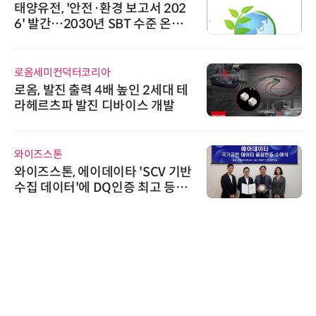
태양유전, '안전·환경 보고서 202
6' 발간…2030년 SBT 수준 온실
가스 감축 추진
로옴세미컨덕터코리아
로옴, 발진 출력 4배 높인 2세대 테
라헤르츠파 발진 디바이스 개발
와이즈스톤
와이즈스톤, 에이데이타 'SCV 기반
수집 데이터'에 DQ인증 최고 등급
수여