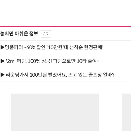
놓치면 아쉬운 정보
AD
▶명품퍼터 ~60%할인 '10만원'대 선착순 한정판매!
▶ '2m' 퍼팅, 100% 성공! 퍼팅으로만 10타 줄여~
▶ 라운딩가서 100만원 벌었어요. 뜨고 있는 골프장 알바?