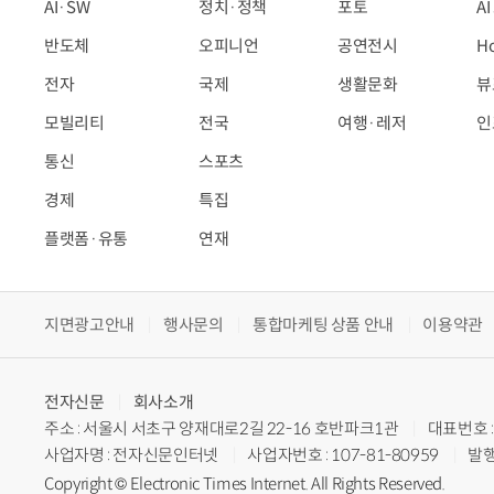
AI·SW
정치·정책
포토
A
반도체
오피니언
공연전시
H
전자
국제
생활문화
뷰
모빌리티
전국
여행·레저
인
통신
스포츠
경제
특집
플랫폼·유통
연재
지면광고안내
행사문의
통합마케팅 상품 안내
이용약관
전자신문
회사소개
주소 : 서울시 서초구 양재대로2길 22-16 호반파크1관
대표번호 : 
사업자명 : 전자신문인터넷
사업자번호 : 107-81-80959
발행
Copyright © Electronic Times Internet. All Rights Reserved.