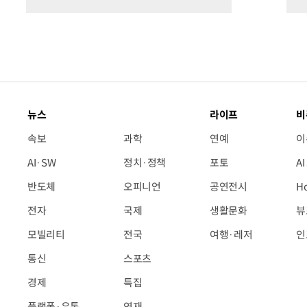
뉴스
라이프
비
속보
과학
연예
이
AI·SW
정치·정책
포토
A
반도체
오피니언
공연전시
H
전자
국제
생활문화
뷰
모빌리티
전국
여행·레저
인
통신
스포츠
경제
특집
플랫폼·유통
연재