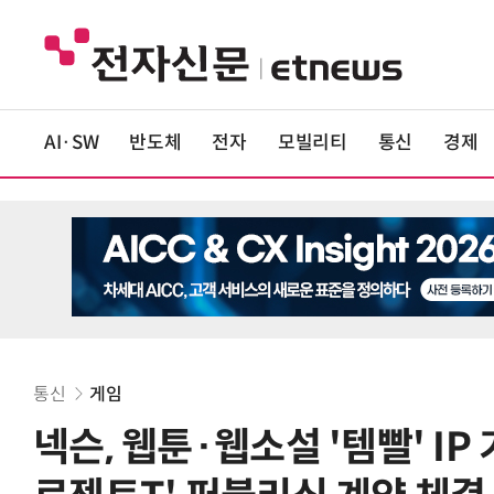
AI·SW
반도체
전자
모빌리티
통신
경제
통신
게임
넥슨, 웹툰·웹소설 '템빨' IP