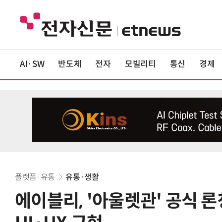
AI·SW
반도체
전자
모빌리티
통신
경제
플랫폼·유통
유통·생활
에이블리, '아울렛관' 공식 