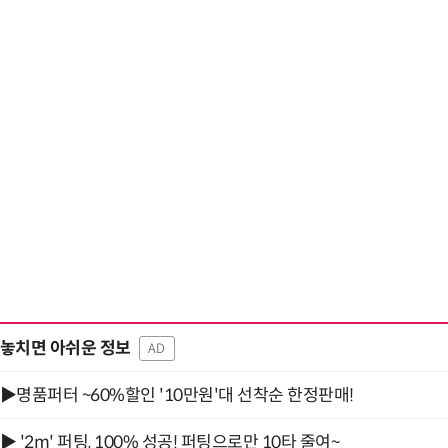
거미줄 쏘고 자동
놓치면 아쉬운 정보
AD
▶명품퍼터 ~60%할인 '10만원'대 선착순 한정판매!
▶ '2m' 퍼팅, 100% 성공! 퍼팅으로만 10타 줄여~