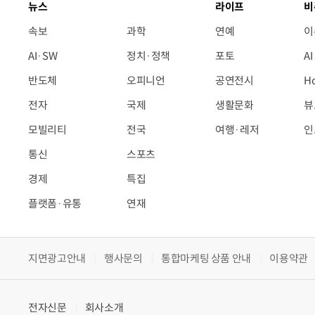
뉴스
라이프
비
속보
과학
연예
이
AI·SW
정치·정책
포토
A
반도체
오피니언
공연전시
H
전자
국제
생활문화
뷰
모빌리티
전국
여행·레저
인
통신
스포츠
경제
특집
플랫폼·유통
연재
지면광고안내
행사문의
통합마케팅 상품 안내
이용약관
전자신문
회사소개