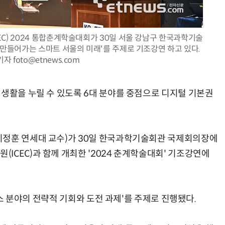
C) 2024 통합춘계학술대회가 30일 서울 강남구 한국과학기술
 만들어가는 스마트 서울의 미래'를 주제로 기조강연 하고 있다.
 foto@etnews.com
AI Native Enterprise를 지원하는 AI Ready Data 플랫폼 활용 전략
AI 시대의 옵저버빌리티: GPU·LLM 모니터링부터 AI 기반 장애 대응까지
 생활을 누릴 수 있도록 6대 분야를 중점으로 디지털 기본권
이정훈 연세대 교수)가 30일 한국과학기술회관 국제회의장에
ICEC)과 함께 개최한 '2024 춘계학술대회' 기조강연에
서비스 분야의 전략적 기회와 도전 과제'를 주제로 진행됐다.