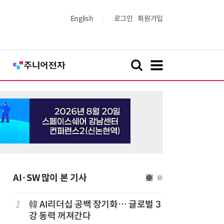
English
로그인
회원가입
AI·SW 많이 본 기사
1
韓 AI리더십 공백 장기화… 글로벌 3
6
美 행정부,
강 동력 꺼져간다
보안 테스