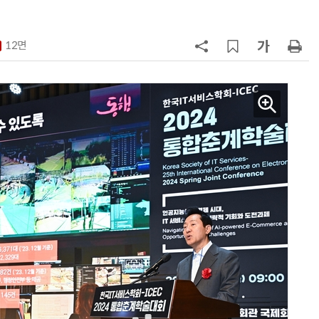
7
구광모 LG 회장, 내주 美 실리콘밸리
서 젠슨 황 재회동
12면
8
[르포] 정부 GPU 7656장 운영 최전
선…'NHN 팩토리X' 가보니
9
국산 CSP사 '마켓플레이스' 커졌
다…5개사 등록 솔루션 1439개
10
코히어, 통제 가능한 소버린 AI 지
원…“韓이 아태 승부처”