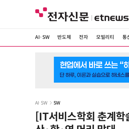
AI·SW
반도체
전자
모빌리티
통
AI·SW
SW
[IT서비스학회 춘계학