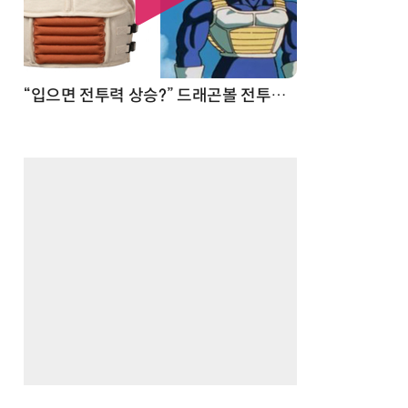
 순간
“입으면 전투력 상승?” 드래곤볼 전투복 닮은 중량조끼