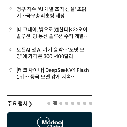
2
정부 직속 'AI 개발 조직 신설' 초읽
7
구광모 L
기…국무총리훈령 제정
서 젠슨 
3
[테크데이, 빛으로 通한다]<2>오이
8
[르포] 정
솔루션, 광 통신 솔루션 수직 계열
선…'NH
화…'실리콘 포토닉스·CPO 집중 공
략'
4
오픈AI 첫 AI 기기 윤곽…'도넛 모
9
국산 CS
양'에 가격은 300~400달러
다…5개사
5
[테크 차이나] DeepSeek V4 Flash
10
코히어, 
1위… 중국 모델 강세 지속
원…“韓이
(OpenRouter 주간 AI 모델 사용량
순위)
주요 행사
❯