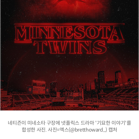
네티즌이 미네소타 구장에 넷플릭스 드라마 '기묘한 이야기'를
합성한 사진. 사진=엑스(@bretthoward_) 캡처