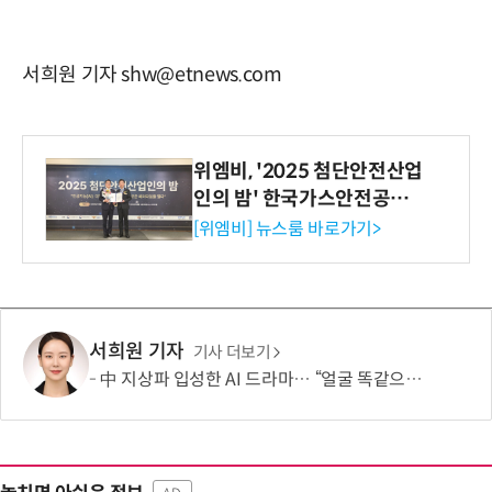
서희원 기자 shw@etnews.com
위엠비, '2025 첨단안전산업
인의 밤' 한국가스안전공사
사장상 수상
[위엠비] 뉴스룸 바로가기>
서희원 기자
기사 더보기
中 지상파 입성한 AI 드라마… “얼굴 똑같으면 어때? 실사 드라마 인기 앞섰다”