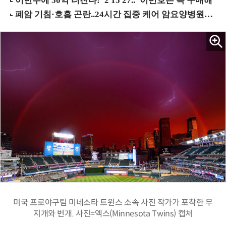
미국 프로야구팀 미네소타 트윈스 소속 사진 작가가 포착한 무
지개와 번개. 사진=엑스(Minnesota Twins) 캡처