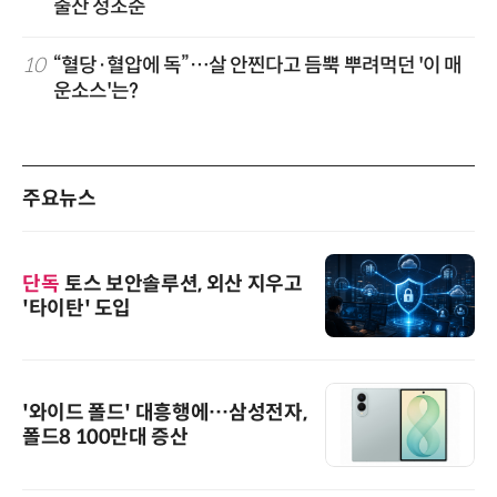
출산 정조준
10
“혈당·혈압에 독”…살 안찐다고 듬뿍 뿌려먹던 '이 매
운소스'는?
주요뉴스
단독
토스 보안솔루션, 외산 지우고
'타이탄' 도입
'와이드 폴드' 대흥행에…삼성전자,
폴드8 100만대 증산