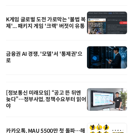
K게임 글로벌 도전 가로막는 '불법 복
제'... 패키지 게임 '크랙' 버젓이 유통
금융권 AI 경쟁, '모델'서 '통제권'으
로
[정보통신 미래모임] “공고 뜬 뒤엔
늦다”…정부사업, 정책수요부터 읽어
야
카카오톡, MAU 5500만 첫 돌파…해