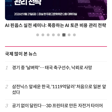
2026 전자신문 테크데이
국제 많이 본 뉴스
1
경기 중 '날벼락'… 태국 축구선수, 낙뢰로 사망
2
삼전닉스 앞세운 한국, '1119억달러' 처음으로 일본 앞
섰다
3
공기 없이 달린다…3D 프린터로 만든 자전거 타이어