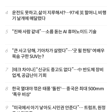
4
운전도 못하고, 삶이 지루해서?…97세 英 할머니, 비행
기 날개에 매달렸다
5
“진짜 사람 같네”…소름 돋는 AI 휴머노이드 기술
6
“큰 사고 당해, 기아차가 살렸다”…'굿 윌 헌팅' 여배우
목숨 구한 SUV는?
7
[테크 차이나] “신규도 중고도 없다”…中 반도체 장비
업계, 공급난이 기회
8
한국 열대야 꺾은 태풍 '돌핀'… 중국은 최대 500mm
'폭우 비상'
9
“미국에서 아기 낳아도 시민권 안준다”… 트럼프, 원정