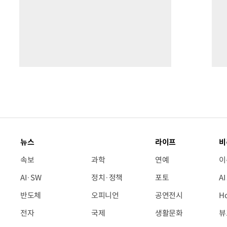
뉴스
라이프
비
속보
과학
연예
이
AI·SW
정치·정책
포토
A
반도체
오피니언
공연전시
H
전자
국제
생활문화
뷰