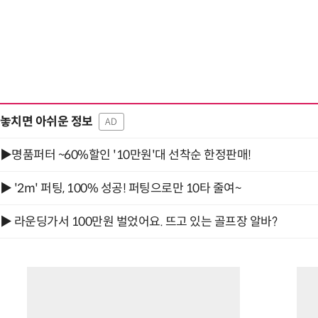
놓치면 아쉬운 정보
AD
▶명품퍼터 ~60%할인 '10만원'대 선착순 한정판매!
▶ '2m' 퍼팅, 100% 성공! 퍼팅으로만 10타 줄여~
▶ 라운딩가서 100만원 벌었어요. 뜨고 있는 골프장 알바?