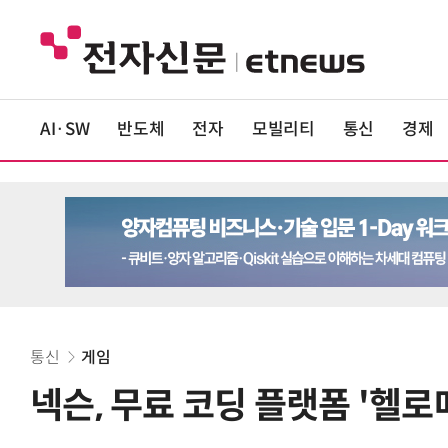
AI·SW
반도체
전자
모빌리티
통신
경제
통신
게임
넥슨, 무료 코딩 플랫폼 '헬로