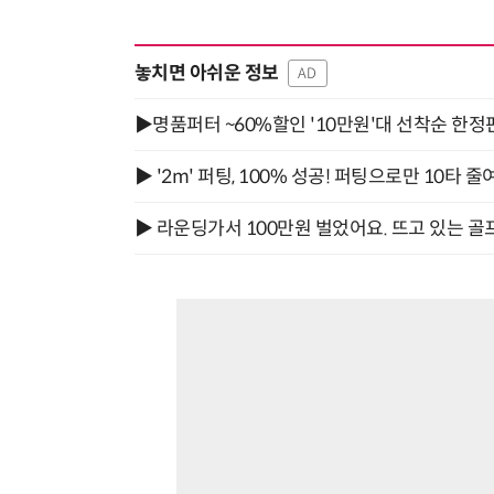
놓치면 아쉬운 정보
AD
▶명품퍼터 ~60%할인 '10만원'대 선착순 한정
▶ '2m' 퍼팅, 100% 성공! 퍼팅으로만 10타 줄
▶ 라운딩가서 100만원 벌었어요. 뜨고 있는 골