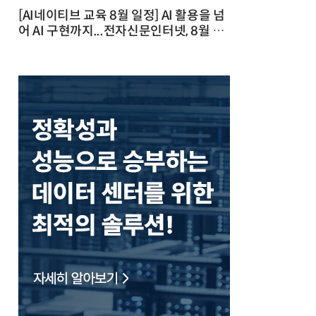
[AI네이티브 교육 8월 일정] AI 활용을 넘
어 AI 구현까지...전자신문인터넷, 8월 실
전 교육·워크숍 개최 발행일 : 2026-07-
23 10:46