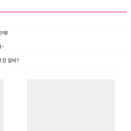
“계속 쫓아왔다”…도망치던 우크라 민간인 공격한 러 자폭 드론
진정한 우정?…친구 구하려다 둘 다 의자 틈에 목이 낀
판매!
여~
프장 알바?