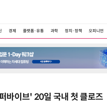
신
경제
플랫폼·유통
과학
정치·정책
오피니언
슈퍼바이브' 20일 국내 첫 클로즈
6
라이엇게임즈, 더현대 서울서 역대
최대 TFT 축제…신규 세트 '신비의