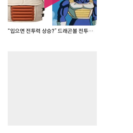
 순간
“입으면 전투력 상승?” 드래곤볼 전투복 닮은 중량조끼