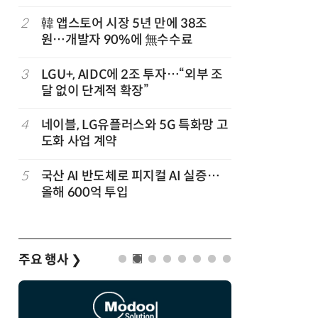
숲' 띄운
2
韓 앱스토어 시장 5년 만에 38조
7
쿠팡플레이
원…개발자 90%에 無수수료
에 '역조
3
LGU+, AIDC에 2조 투자…“외부 조
8
삼성 갤럭
달 없이 단계적 확장”
100여개
4
네이블, LG유플러스와 5G 특화망 고
9
KTis, 
도화 사업 계약
기' 운영
5
국산 AI 반도체로 피지컬 AI 실증…
10
게임산업법
올해 600억 투입
흥 중심 
주요 행사
❯