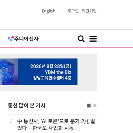
English
로그인
회원가입
통신 많이 본 기사
1
中 통신사, 'AI 토큰'으로 분기 2兆 벌
6
라이엇게임
었다…한국도 사업화 시동
최대 TF