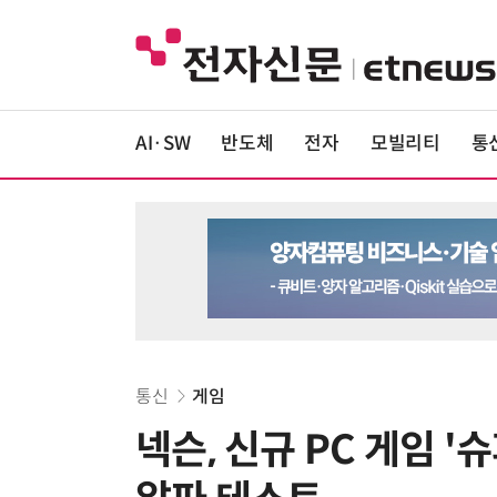
AI·SW
반도체
전자
모빌리티
통
통신
게임
넥슨, 신규 PC 게임 '