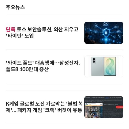
주요뉴스
단독
토스 보안솔루션, 외산 지우고
'타이탄' 도입
'와이드 폴드' 대흥행에…삼성전자,
폴드8 100만대 증산
K게임 글로벌 도전 가로막는 '불법 복
제'... 패키지 게임 '크랙' 버젓이 유통