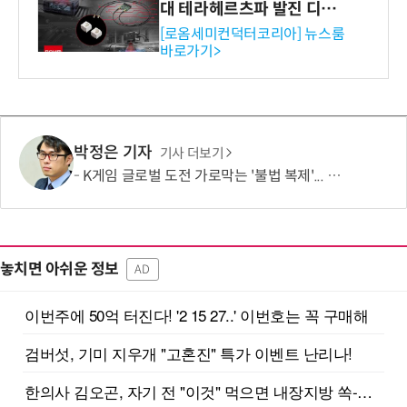
대 테라헤르츠파 발진 디바이
스 개발
[로옴세미컨덕터코리아] 뉴스룸
바로가기>
박정은 기자
기사 더보기
K게임 글로벌 도전 가로막는 '불법 복제'... 패키지 게임 '크랙' 버젓이 유통
놓치면 아쉬운 정보
AD