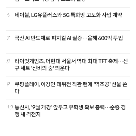
6
네이블, LG유플러스와 5G 특화망 고도화 사업 계약
7
국산 AI 반도체로 피지컬 AI 실증…올해 600억 투입
8
라이엇게임즈, 더현대 서울서 역대 최대 TFT 축제…신
규 세트 '신비의 숲' 띄운다
9
쿠팡플레이, 이강인 데뷔전 직관 팬에 '역조공' 선물 쏜
다
10
통신사, '9월 개강' 앞두고 유학생 확보 총력…순증 경
쟁 새 격전지