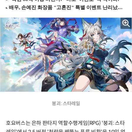
붕괴: 스타레일
호요버스는 은하 판타지 역할수행게임(RPG) '붕괴: 스타