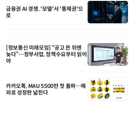
금융권 AI 경쟁, '모델'서 '통제권'으
로
[정보통신 미래모임] “공고 뜬 뒤엔
늦다”…정부사업, 정책수요부터 읽어
야
카카오톡, MAU 5500만 첫 돌파…해
외로 성장판 넓힌다