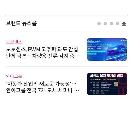
브랜드 뉴스룸
AIPD
“특허분석도 AI와 함께”…IP산업
'AX' 시대 본격화, 지식재산처 1호
AI IP데이터분석사 탄생
슈퍼솔루션
슈퍼솔루션, 2026 Next-Gen AI C
ooling Summit 성황리 성료
한국태양유전
태양유전, '안전·환경 보고서 202
6' 발간…2030년 SBT 수준 온실
가스 감축 추진