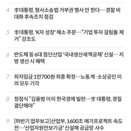
4
李대통령, 형사소송법 거부권 행사 안 한다… 경찰 비
대화 후속조치 점검
5
李대통령, 'K자 성장' 해소 주문…“기업 투자 걸림돌 제
거” 강조도
6
반도체 등 6대 첨단산업 '국내생산세액공제' 신설… 지
방 생산 시 혜택
7
최저임금 1만700원 최종 확정…노동계·소상공인 이
의 모두 기각
8
정점식 “김용범 이미 한국경제 빌런…李 대통령, 경질
결단해야”
9
[하반기 업무보고]산업부, 1600조 메가프로젝트 속도
전…'산업자원안보기금' 신설해 공급망 사수