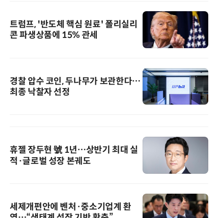
트럼프, '반도체 핵심 원료' 폴리실리
콘 파생상품에 15% 관세
경찰 압수 코인, 두나무가 보관한다…
최종 낙찰자 선정
휴젤 장두현 號 1년…상반기 최대 실
적·글로벌 성장 본궤도
세제개편안에 벤처·중소기업계 환
영…“생태계 성장 기반 확충”