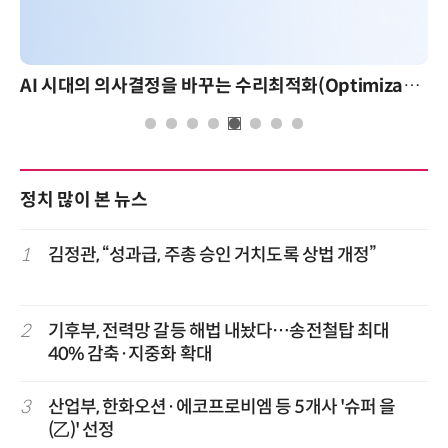
AI 시대의 의사결정을 바꾸는 수리최적화(Optimization): 실제 산업 적용 사례와 활용 전략
정치 많이 본 뉴스
1
김정관, “성과급, 주총 승인 거치도록 상법 개정”
2
기후부, 전력망 갈등 해법 내놨다…송전철탑 최대
40% 감축·지중화 확대
3
산업부, 한화오션·에코프로비엠 등 5개사 '슈퍼 을
(乙)' 선정