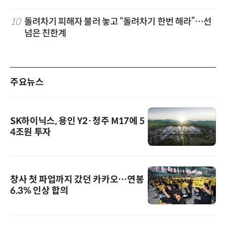
10
돌려차기 피해자 불러 놓고 “돌려차기 한번 해라”…선
넘은 친한계
주요뉴스
SK하이닉스, 용인 Y2·청주 M17에 5
4조원 투자
창사 첫 파업까지 갔던 카카오…연봉
6.3% 인상 합의