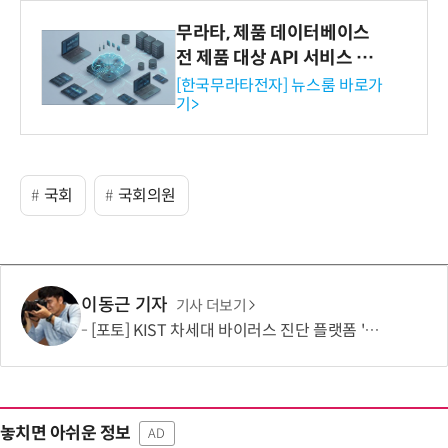
무라타, 제품 데이터베이스
전 제품 대상 API 서비스 제
공…73개 제품 카테고리로
[한국무라타전자] 뉴스룸 바로가
기>
확대
국회
국회의원
이동근 기자
기사 더보기
[포토] KIST 차세대 바이러스 진단 플랫폼 '퓨전 어세이' 개발
놓치면 아쉬운 정보
AD