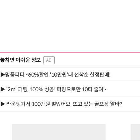
놓치면 아쉬운 정보
AD
▶명품퍼터 ~60%할인 '10만원'대 선착순 한정판매!
▶ '2m' 퍼팅, 100% 성공! 퍼팅으로만 10타 줄여~
▶ 라운딩가서 100만원 벌었어요. 뜨고 있는 골프장 알바?