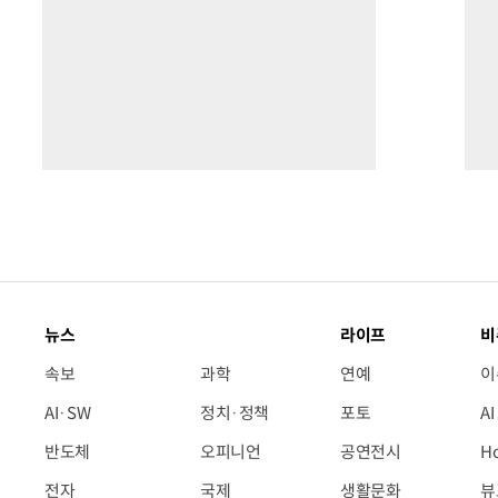
뉴스
라이프
비
속보
과학
연예
이
AI·SW
정치·정책
포토
A
반도체
오피니언
공연전시
H
전자
국제
생활문화
뷰