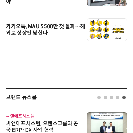
야
카카오톡, MAU 5500만 첫 돌파…해
외로 성장판 넓힌다
브랜드 뉴스룸
에프시스템
시큐어링
에프시스템, 오웬스그룹과 공
시큐어
RP·DX 사업 협력
흥원 A