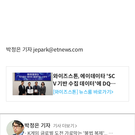
박정은 기자 jepark@etnews.com
와이즈스톤, 에이데이타 'SC
V 기반 수집 데이터'에 DQ인
증 최고 등급 수여
[와이즈스톤] 뉴스룸 바로가기>
박정은 기자
기사 더보기
K게임 글로벌 도전 가로막는 '불법 복제'... 패키지 게임 '크랙' 버젓이 유통