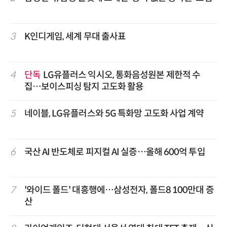
3
K인디게임, 세계 무대 출사표
4
단독
LG유플러스 익시오, 통화음성원본 제한적 수
집…보이스피싱 탐지 고도화 활용
5
네이블, LG유플러스와 5G 특화망 고도화 사업 계약
6
국산 AI 반도체로 피지컬 AI 실증…올해 600억 투입
7
'와이드 폴드' 대흥행에…삼성전자, 폴드8 100만대 증
산