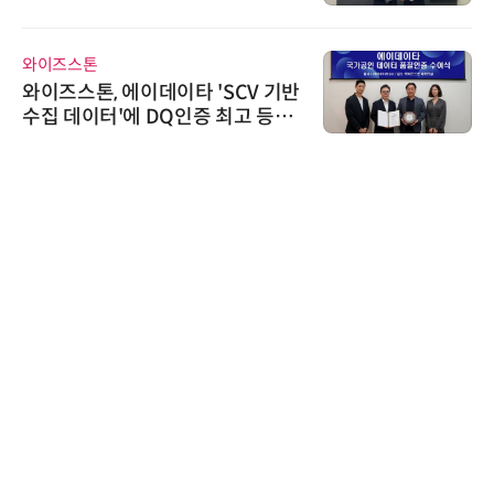
정
즈스톤
디에스앤
즈스톤, 에이데이타 'SCV 기반
디에스앤지
 데이터'에 DQ인증 최고 등급
26' 참
우르는 
한국태양
태양유전
6' 발간
가스 감