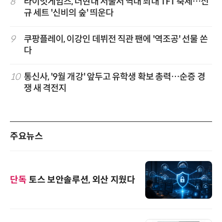
8
라이엇게임즈, 더현대 서울서 역대 최대 TFT 축제…신
규 세트 '신비의 숲' 띄운다
9
쿠팡플레이, 이강인 데뷔전 직관 팬에 '역조공' 선물 쏜
다
10
통신사, '9월 개강' 앞두고 유학생 확보 총력…순증 경
쟁 새 격전지
주요뉴스
단독
토스 보안솔루션, 외산 지웠다