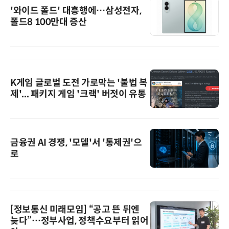
'와이드 폴드' 대흥행에…삼성전자,
폴드8 100만대 증산
K게임 글로벌 도전 가로막는 '불법 복
제'... 패키지 게임 '크랙' 버젓이 유통
금융권 AI 경쟁, '모델'서 '통제권'으
로
[정보통신 미래모임] “공고 뜬 뒤엔
늦다”…정부사업, 정책수요부터 읽어