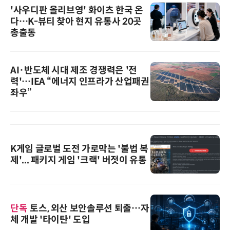
'사우디판 올리브영' 화이츠 한국 온
다…K-뷰티 찾아 현지 유통사 20곳
총출동
AI·반도체 시대 제조 경쟁력은 '전
력'…IEA “에너지 인프라가 산업패권
좌우”
K게임 글로벌 도전 가로막는 '불법 복
제'... 패키지 게임 '크랙' 버젓이 유통
단독
토스, 외산 보안솔루션 퇴출…자
체 개발 '타이탄' 도입