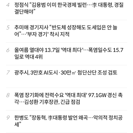
4
정점식 “김용범 이미 한국경제 빌런…李 대통령, 경질
결단해야”
5
추미애 경기지사 “반도체 성장해도 도세입은 안 늘
어”…'부자 경기' 착시 지적
6
올여름 열대야 13.7일 '역대 최다'…폭염일수도 15.7
일로 역대 4위
7
광주시, 3만호 AI도시·30만㎡ 첨단산단 조성 검토
8
폭염 장기화에 전력수요 '역대 최대' 97.1GW 경신 촉
각…김성환 기후장관, 긴급 점검
9
한병도 “장동혁, 李대통령 발언 왜곡…악의적 정치공
세”