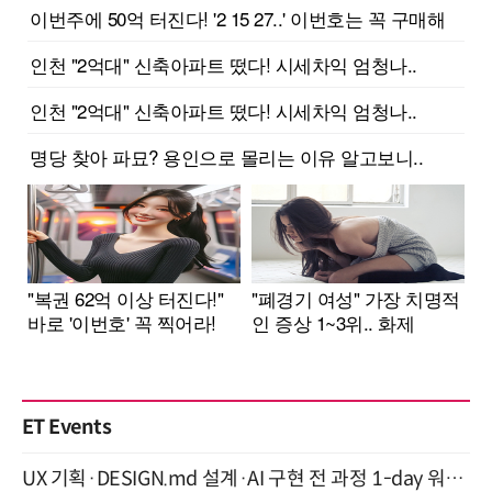
ET Events
UX 기획·DESIGN.md 설계·AI 구현 전 과정 1-day 워크숍 with Claude Code·Codex 9월 15일 개최