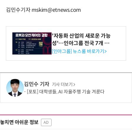
김민수기자 mskim@etnews.com
'자동화 산업의 새로운 가능
성'…인아그룹 전국 7개 도
시 세미나 페어 개최
[인아그룹] 뉴스룸 바로가기>
김민수 기자
기사 더보기
[포토] 대학생들, AI 자율주행 기술 겨룬다
놓치면 아쉬운 정보
AD