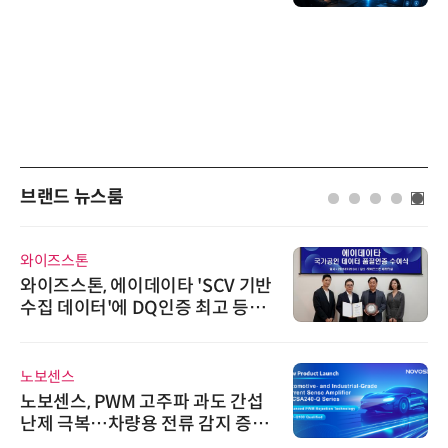
브랜드 뉴스룸
인아그룹
에이데이타 'SCV 기반
'자동화 산업의
에 DQ인증 최고 등급
인아그룹 전국 
어 개최
씨앤에프시스템
WM 고주파 과도 간섭
씨앤에프시스템
차량용 전류 감지 증폭
공 ERP·DX 