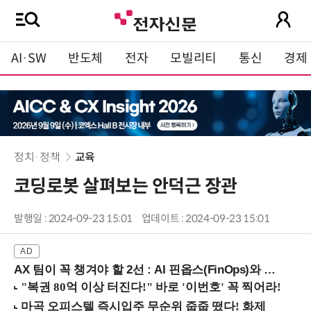
AI·SW
반도체
전자
모빌리티
통신
경제
정치·정책
교육
코딩로봇 살펴보는 안덕근 장관
발행일 : 2024-09-23 15:01
업데이트 : 2024-09-23 15:01
AX 팀이 꼭 챙겨야 할 2선 : AI 핀옵스(FinOps)와 토큰 거버넌스 (8/21 잠실역)