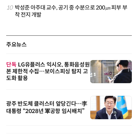
10
박성준 아주대 교수, 공기 중 수분으로 200㎛ 피부 부
착 전지 개발
주요뉴스
단독
LG유플러스 익시오, 통화음성원
본 제한적 수집…보이스피싱 탐지 고
도화 활용
광주 반도체 클러스터 앞당긴다…李
대통령 “2028년 軍공항 임시배치”