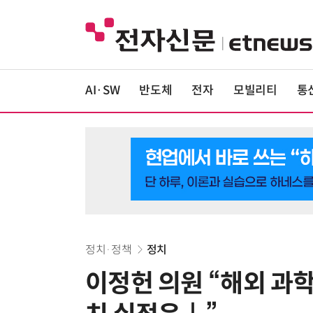
AI·SW
반도체
전자
모빌리티
통
정치·정책
정치
이정헌 의원 “해외 과