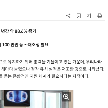
7
반도체 등 6대 첨단산업 '국내생산
액공제' 신설… 지방 생산 시 혜택
8
[하반기 업무보고]산업부, 1600조
메가프로젝트 속도전…'산업자원안
년간 약 88.6% 증가
보기금' 신설해 공급망 사수
9
정점식 “김용범 이미 한국경제 빌
 100 만원 등…재조정 필요
런…李 대통령, 경질 결단해야”
10
돌려차기 피해자 불러 놓고 “돌려차
으로 유치하기 위해 총력을 기울이고 있는 가운데, 우리나라
기 한번 해라”…선 넘은 친한계
을 해마다 늘렸으나 정작 유치 실적은 저조한 것으로 나타났다.
을 돕는 종합적인 지원 체계가 필요하다는 지적이다.