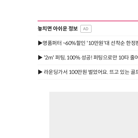
놓치면 아쉬운 정보
AD
▶명품퍼터 ~60%할인 '10만원'대 선착순 한정
▶ '2m' 퍼팅, 100% 성공! 퍼팅으로만 10타 줄
▶ 라운딩가서 100만원 벌었어요. 뜨고 있는 골