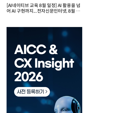
[AI네이티브 교육 8월 일정] AI 활용을 넘
어 AI 구현까지...전자신문인터넷, 8월 실
전 교육·워크숍 개최 발행일 : 2026-07-
23 10:46