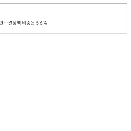
지만…결성액 비중은 5.6%
“계속 쫓아왔다”…도망치던 우크라 민간인 공격한 러 자폭 드론
진정한 우정?…친구 구하려다 둘 다 의자 틈에 목이 낀