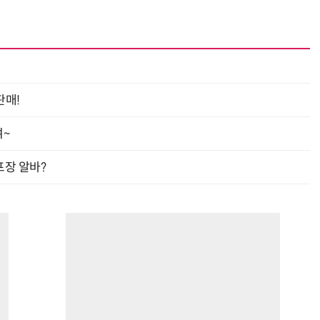
판매!
여~
프장 알바?