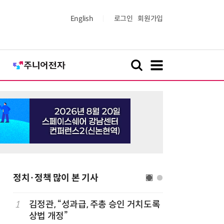
English
로그인
회원가입
정치·정책 많이 본 기사
1
김정관, “성과급, 주총 승인 거치도록
6
최저임금 
상법 개정”
동계·소상