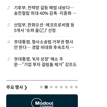
세
2
기후부, 전력망 갈등 해법 내놨다…
7
반도체 등
송전철탑 최대 40% 감축·지중화 확
액공제' 
대
3
산업부, 한화오션·에코프로비엠 등
8
[하반기 
5개사 '슈퍼 을(乙)' 선정
메가프로
보기금' 
4
李대통령, 형사소송법 거부권 행사
9
정점식 “
안 한다… 경찰 비대화 후속조치 점
런…李 대
검
5
李대통령, 'K자 성장' 해소 주
10
돌려차기 
문…“기업 투자 걸림돌 제거” 강조도
기 한번 
주요 행사
❯