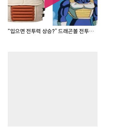
 순간
“입으면 전투력 상승?” 드래곤볼 전투복 닮은 중량조끼