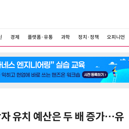
신
경제
플랫폼·유통
과학
정치·정책
오피니언
학자 유치 예산은 두 배 증가…유
6
최저임금 1만700원 최종 확정…노
동계·소상공인 이의 모두 기각