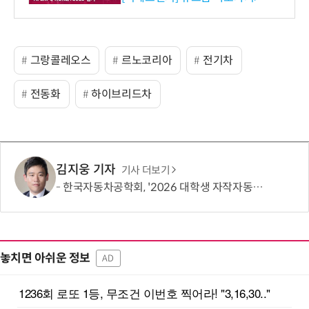
션 선봬 [영상]
그랑콜레오스
르노코리아
전기차
전동화
하이브리드차
김지웅 기자
기사 더보기
한국자동차공학회, '2026 대학생 자작자동차대회 포뮬러 부문' 개최
놓치면 아쉬운 정보
AD