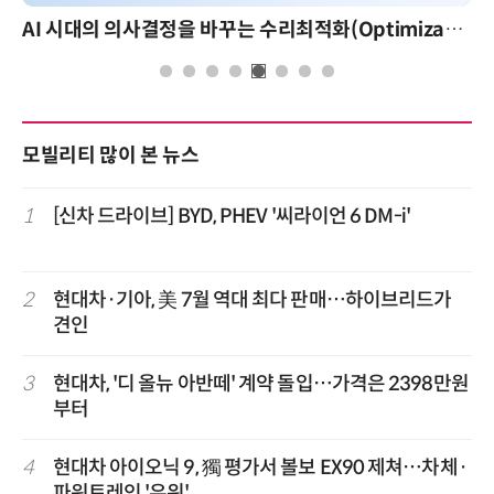
AI 시대의 의사결정을 바꾸는 수리최적화(Optimization): 실제 산업 적용 사례와 활용 전략
모빌리티 많이 본 뉴스
1
[신차 드라이브] BYD, PHEV '씨라이언 6 DM-i'
2
현대차·기아, 美 7월 역대 최다 판매…하이브리드가
견인
3
현대차, '디 올뉴 아반떼' 계약 돌입…가격은 2398만원
부터
4
현대차 아이오닉 9, 獨 평가서 볼보 EX90 제쳐…차체·
파워트레인 '우위'