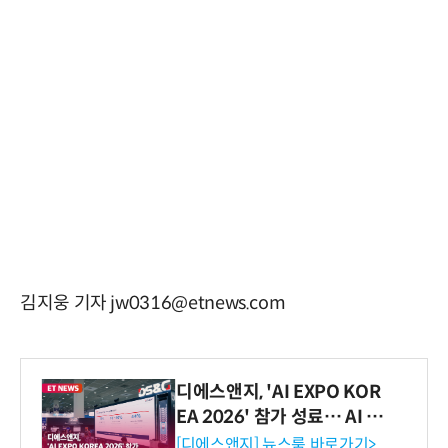
김지웅 기자 jw0316@etnews.com
디에스앤지, 'AI EXPO KOR
EA 2026' 참가 성료… AI 전
생애주기 아우르는 통합 솔루
[디에스앤지] 뉴스룸 바로가기>