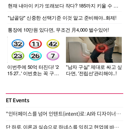
ET Events
"인터페이스를 넘어 인텐트(intent)로: AI와 디자이너가 함께 만드는 공존의 UX" 강남역 (9/2)
단 하루, 이론과 실습으로 하네스를 익히고 현업에 바로 쓰는 핸즈온 워크숍 (8/20)