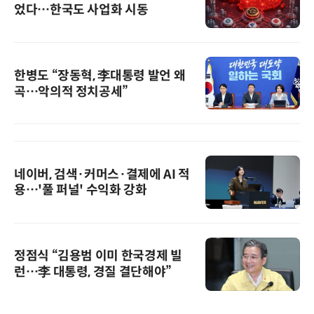
었다…한국도 사업화 시동
한병도 “장동혁, 李대통령 발언 왜
곡…악의적 정치공세”
네이버, 검색·커머스·결제에 AI 적
용…'풀 퍼널' 수익화 강화
정점식 “김용범 이미 한국경제 빌
런…李 대통령, 경질 결단해야”