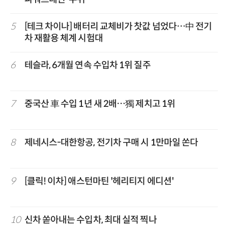
5
[테크 차이나] 배터리 교체비가 찻값 넘었다…中 전기
차 재활용 체계 시험대
6
테슬라, 6개월 연속 수입차 1위 질주
7
중국산 車 수입 1년 새 2배…獨 제치고 1위
8
제네시스-대한항공, 전기차 구매 시 1만마일 쏜다
9
[클릭! 이차] 애스턴마틴 '헤리티지 에디션'
10
신차 쏟아내는 수입차, 최대 실적 찍나