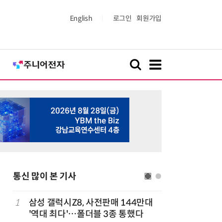
English
로그인
회원가입
통신 많이 본 기사
1
삼성 갤럭시Z8, 사전판매 144만대
6
스페이스X
'역대 최다'…폴더블 3종 통했다
링크가 A