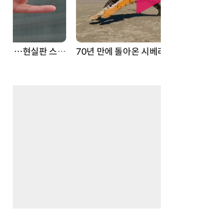
스파이더맨 웹 슈터
70년 만에 돌아온 시베리아호랑이…카자흐스탄 야생에 풀렸다