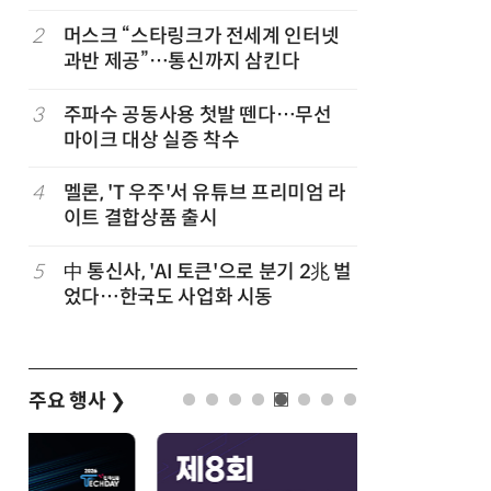
다
2
머스크 “스타링크가 전세계 인터넷
7
K위성망 
과반 제공”…통신까지 삼킨다
3
주파수 공동사용 첫발 뗀다…무선
8
뉴스는 그
마이크 대상 실증 착수
뉴스 무단
4
멜론, 'T 우주'서 유튜브 프리미엄 라
9
중고폰 안
이트 결합상품 출시
불안 줄였
5
中 통신사, 'AI 토큰'으로 분기 2兆 벌
10
韓 앱스토
었다…한국도 사업화 시동
원…개발
주요 행사
❯