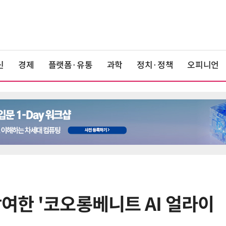
신
경제
플랫폼·유통
과학
정치·정책
오피니언
참여한 '코오롱베니트 AI 얼라이
6
스페이스X 상장 후 첫 성적표…스타
링크가 AI 적자 메웠다