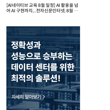
[AI네이티브 교육 8월 일정] AI 활용을 넘
어 AI 구현까지...전자신문인터넷, 8월 실
전 교육·워크숍 개최 발행일 : 2026-07-
23 10:46