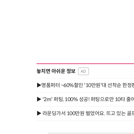
놓치면 아쉬운 정보
AD
▶명품퍼터 ~60%할인 '10만원'대 선착순 한정
▶ '2m' 퍼팅, 100% 성공! 퍼팅으로만 10타 줄
▶ 라운딩가서 100만원 벌었어요. 뜨고 있는 골