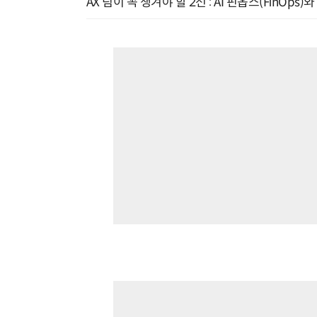
AX 팀이 꼭 챙겨야 할 2선 : AI 핀옵스(FinOps)