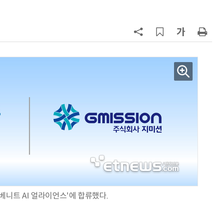
7
K위성망 2035년까지 512기 띄운
8
뉴스는 그냥 써도 된다?…법원, 방송
뉴스 무단 사용에 첫 제동
9
중고폰 안심 인증 50곳 돌파…고객
불안 줄였지만 '홍보 부족' 과제
10
韓 앱스토어 시장 5년 만에 38조
원…개발자 90%에 無수수료
베니트 AI 얼라이언스'에 합류했다.