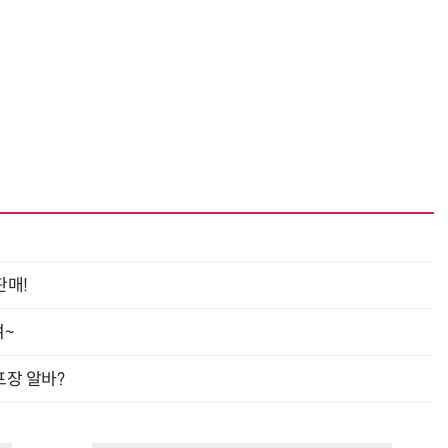
거미줄 쏘고 자동 회수까지…현실판 
판매!
여~
프장 알바?