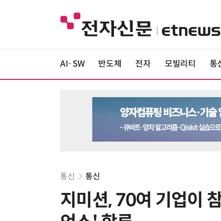
AI·SW
반도체
전자
모빌리티
통
통신
통신
지미션, 70여 기업이 