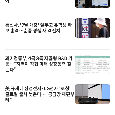
어
통신사, '9월 개강' 앞두고 유학생 확
보 총력…순증 경쟁 새 격전지
과기정통부, 4극 3특 자율형 R&D 가
동…“지역이 직접 미래 성장동력 찾
는다”
美 규제에 삼성전자·LG전자 '로청'
글로벌 출시 늦춘다…“공급망 재편부
터”