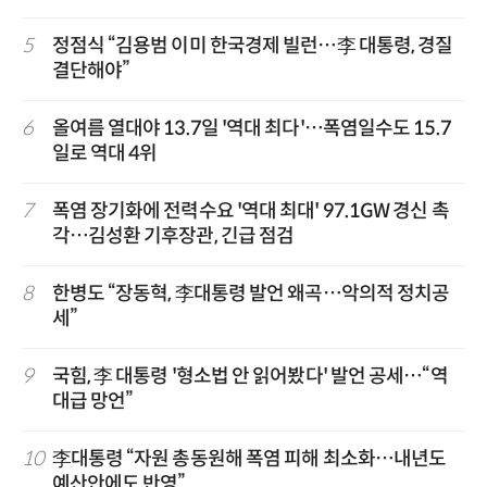
5
정점식 “김용범 이미 한국경제 빌런…李 대통령, 경질
결단해야”
6
올여름 열대야 13.7일 '역대 최다'…폭염일수도 15.7
일로 역대 4위
7
폭염 장기화에 전력수요 '역대 최대' 97.1GW 경신 촉
각…김성환 기후장관, 긴급 점검
8
한병도 “장동혁, 李대통령 발언 왜곡…악의적 정치공
세”
9
국힘, 李 대통령 '형소법 안 읽어봤다' 발언 공세…“역
대급 망언”
10
李대통령 “자원 총동원해 폭염 피해 최소화…내년도
예산안에도 반영”