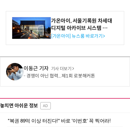
가온아이, 서울기록원 차세대
디지털 아카이브 시스템 구축
수행
[가온아이] 뉴스룸 바로가기>
이동근 기자
기사 더보기
경쟁이 아닌 협력...제1회 로봇해커톤
놓치면 아쉬운 정보
AD