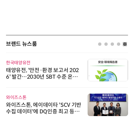
브랜드 뉴스룸
한국태양유전
태양유전, '안전·환경 보고서 202
6' 발간…2030년 SBT 수준 온실
가스 감축 추진
와이즈스톤
와이즈스톤, 에이데이타 'SCV 기반
수집 데이터'에 DQ인증 최고 등급
수여