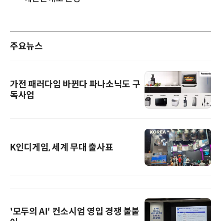
주요뉴스
가전 패러다임 바뀐다 파나소닉도 구
독사업
K인디게임, 세계 무대 출사표
'모두의 AI' 컨소시엄 영입 경쟁 불붙