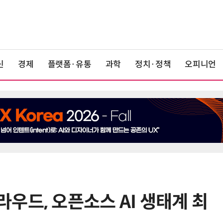
신
경제
플랫폼·유통
과학
정치·정책
오피니언
우드, 오픈소스 AI 생태계 최
6
최저임금 1만700원 최종 확정…노
동계·소상공인 이의 모두 기각