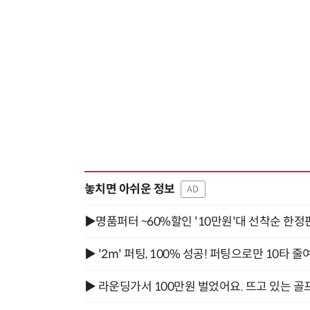
놓치면 아쉬운 정보
AD
▶명품퍼터 ~60%할인 '10만원'대 선착순 한정
▶ '2m' 퍼팅, 100% 성공! 퍼팅으로만 10타 줄
▶ 라운딩가서 100만원 벌었어요. 뜨고 있는 골