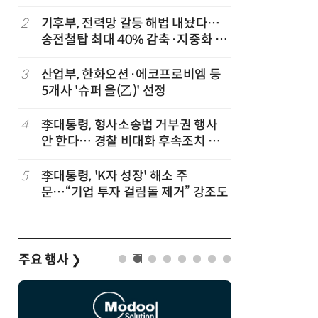
세
2
기후부, 전력망 갈등 해법 내놨다…
7
반도체 등
송전철탑 최대 40% 감축·지중화 확
액공제' 
대
3
산업부, 한화오션·에코프로비엠 등
8
[하반기 
5개사 '슈퍼 을(乙)' 선정
메가프로
보기금' 
4
李대통령, 형사소송법 거부권 행사
9
정점식 “
안 한다… 경찰 비대화 후속조치 점
런…李 대
검
5
李대통령, 'K자 성장' 해소 주
10
돌려차기 
문…“기업 투자 걸림돌 제거” 강조도
기 한번 
주요 행사
❯