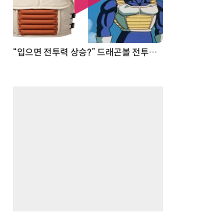
 순간
“입으면 전투력 상승?” 드래곤볼 전투복 닮은 중량조끼