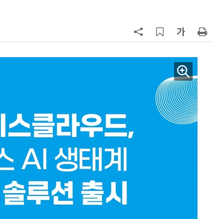
7
반도체 등 6대 첨단산업 '국내생산
액공제' 신설… 지방 생산 시 혜택
8
[하반기 업무보고]산업부, 1600조
메가프로젝트 속도전…'산업자원안
보기금' 신설해 공급망 사수
9
정점식 “김용범 이미 한국경제 빌
런…李 대통령, 경질 결단해야”
10
돌려차기 피해자 불러 놓고 “돌려차
기 한번 해라”…선 넘은 친한계