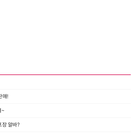
판매!
여~
프장 알바?