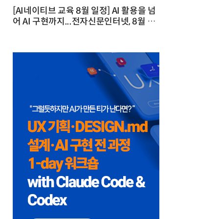
[AI네이티브 교육 8월 일정] AI 활용을 넘
어 AI 구현까지...전자신문인터넷, 8월 실
전 교육·워크숍 개최 발행일 : 2026-07-
23 10:46