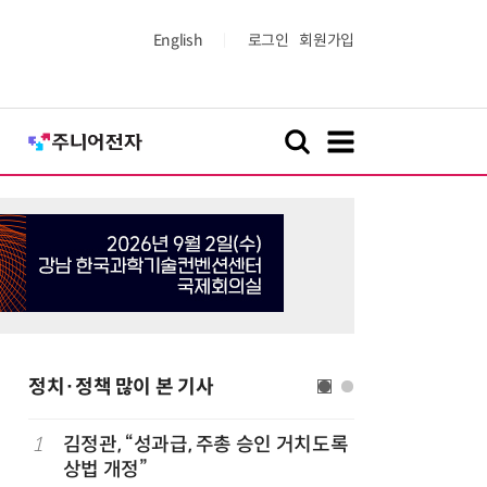
English
로그인
회원가입
정치·정책 많이 본 기사
1
김정관, “성과급, 주총 승인 거치도록
6
최저임금 
상법 개정”
동계·소상