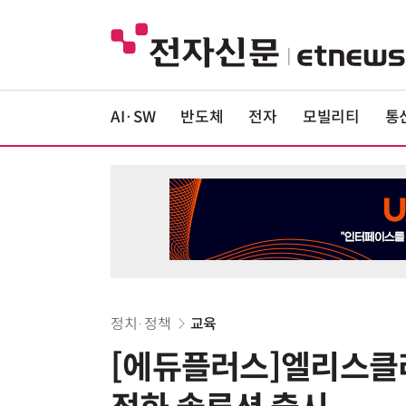
AI·SW
반도체
전자
모빌리티
통
정치·정책
교육
[에듀플러스]엘리스클라