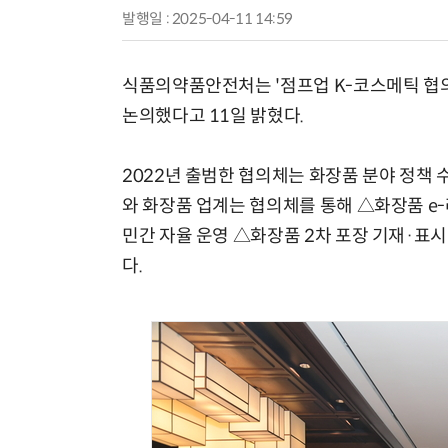
발행일 : 2025-04-11 14:59
식품의약품안전처는 '점프업 K-코스메틱 협의
논의했다고 11일 밝혔다.
2022년 출범한 협의체는 화장품 분야 정책 
와 화장품 업계는 협의체를 통해 △화장품 
민간 자율 운영 △화장품 2차 포장 기재·표시
다.