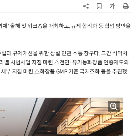
칩' 구현
7
[K-과학인재 고등학생 캠프] 반도체
·바이오 실험에 더위도 잊었다…
“내년 2기로 이어집니다”
체' 올해 첫 워크숍을 개최하고, 규제 합리화 등 협업 방안을
8
[르포]아이들이 직접 첨단 전자현미
경 다루며 과학원리 체득...과학체험
제공 '주니어닥터' 현장
수립과 규제개선을 위한 상설 민관 소통 창구다. 그간 식약처
9
박성준 아주대 교수, 공기 중 수분으
로 200㎛ 피부 부착 전지 개발
e-라벨 시범사업 지침 마련 △천연·유기농화장품 인증제도의
 세부 지침 마련 △화장품 GMP 기준 국제조화 등을 추진했
10
다누리, 스페이스X 팰컨9 달 충돌 전
후 포착