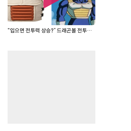
 순간
“입으면 전투력 상승?” 드래곤볼 전투복 닮은 중량조끼