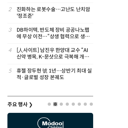
칩' 구현
2
진화하는 로봇수술…고난도 난치암
7
[K-과학
'정조준'
·바이오 
“내년 2
3
DB하이텍, 반도체 장비 공공나노팹
8
[르포]아
에 무상 이전…“상생 협력으로 생태
경 다루며
계 고도화”
제공 '주
4
[人사이트] 남진우 한양대 교수 “AI
9
박성준 아
신약 병목, K-문샷으로 극복해 개발
로 200
속도 10배 향상”
5
휴젤 장두현 號 1년…상반기 최대 실
10
다누리, 
적·글로벌 성장 본궤도
후 포착
주요 행사
❯