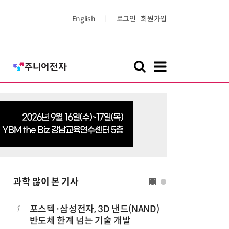
English
로그인
회원가입
과학 많이 본 기사
1
포스텍·삼성전자, 3D 낸드(NAND)
6
KIST,
반도체 한계 넘는 기술 개발
빛 신호 한