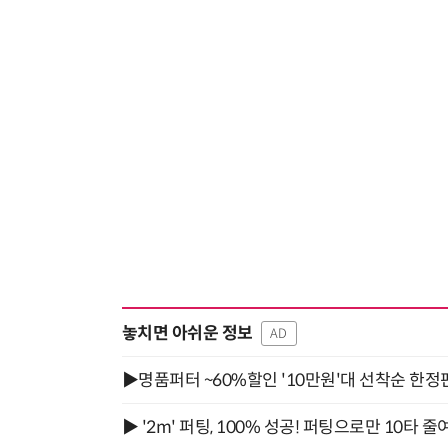
놓치면 아쉬운 정보
AD
▶명품퍼터 ~60%할인 '10만원'대 선착순 한정
▶ '2m' 퍼팅, 100% 성공! 퍼팅으로만 10타 줄