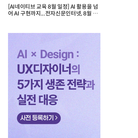
[AI네이티브 교육 8월 일정] AI 활용을 넘
어 AI 구현까지...전자신문인터넷, 8월 실
전 교육·워크숍 개최 발행일 : 2026-07-
23 10:46