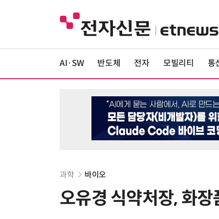
AI·SW
반도체
전자
모빌리티
통
과학
바이오
오유경 식약처장, 화장