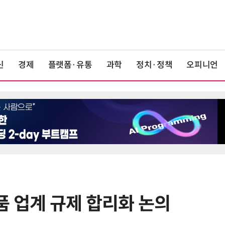
신
경제
플랫폼·유통
과학
정치·정책
오피니언
품 업계 규제 합리화 논의
6
KIST, 기존 반도체 공정으로 전기·
빛 신호 한 번에 읽는 '광반도체 BCI