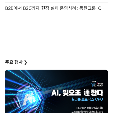
B2B에서 B2C까지, 현장 실제 운영사례 : 동원그룹·OCI·다이닝브랜즈그룹·당근 (8/27)
주요 행사
❯