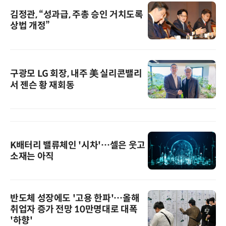
김정관, “성과급, 주총 승인 거치도록
상법 개정”
구광모 LG 회장, 내주 美 실리콘밸리
서 젠슨 황 재회동
K배터리 밸류체인 '시차'…셀은 웃고
소재는 아직
반도체 성장에도 '고용 한파'…올해
취업자 증가 전망 10만명대로 대폭
'하향'