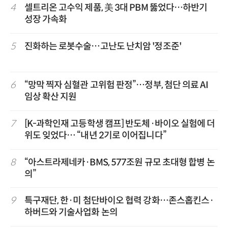
4
셀트리온 고수익 제품, 美 3대 PBM 뚫었다…하반기
성장 가속화
5
진화하는 로봇수술…고난도 난치암 '정조준'
6
“망막 찍자 심혈관 고위험 판정”…정부, 첨단 의료 AI
임상 확산 지원
7
[K-과학인재 고등학생 캠프] 반도체·바이오 실험에 더
위도 잊었다… “내년 2기로 이어집니다”
8
“아스트라제네카·BMS, 577조원 규모 초대형 합병 논
의”
9
특구재단, 한·미 첨단바이오 협력 강화…존스홉킨스·
하버드와 기술사업화 논의