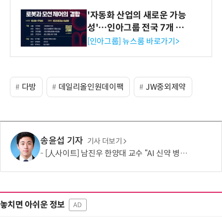
'자동화 산업의 새로운 가능
성'…인아그룹 전국 7개 도
시 세미나 페어 개최
[인아그룹] 뉴스룸 바로가기>
다방
데일리올인원데이팩
JW중외제약
송윤섭 기자
기사 더보기
[人사이트] 남진우 한양대 교수 “AI 신약 병목, K-문샷으로 극복해 개발 속도 10배 향상”
놓치면 아쉬운 정보
AD